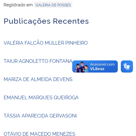
Registrado em
GALERIA DE POSSES
Secretaria-Geral
Publicações Recentes
Secretaria de Governo
VALÉRIA FALCÃO MÜLLER PINHEIRO
Gabinete de Segurança Institucional
TAIUR AGNOLETTO FONTANA
Advocacia-Geral da União
MARIZA DE ALMEIDA DEVENS
Banco Central do Brasil
Planalto
EMANUEL MARQUES QUEIROGA
TÁSSIA APARECIDA GERVASONI
OTÁVIO DE MACEDO MENEZES