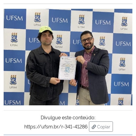
Ministério da Cidadania
Ministério da Saúde
Ministério de Minas e Energia
Ministério da Ciência, Tecnologia, Inovações e Comunicações
Ministério do Meio Ambiente
Ministério do Turismo
Ministério do Desenvolvimento Regional
Divulgue este conteúdo:
Controladoria-Geral da União
https://ufsm.br/r-341-41286
Copiar
para área de tran
Ministério da Mulher, da Família e dos Direitos Humanos