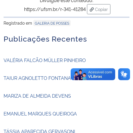
https://ufsm.br/r-341-41284
Copiar
Secretaria-Geral
para área de tran
Registrado em
GALERIA DE POSSES
Secretaria de Governo
Publicações Recentes
Gabinete de Segurança Institucional
VALÉRIA FALCÃO MÜLLER PINHEIRO
Advocacia-Geral da União
Banco Central do Brasil
TAIUR AGNOLETTO FONTANA
Planalto
MARIZA DE ALMEIDA DEVENS
EMANUEL MARQUES QUEIROGA
TÁSSIA APARECIDA GERVASONI