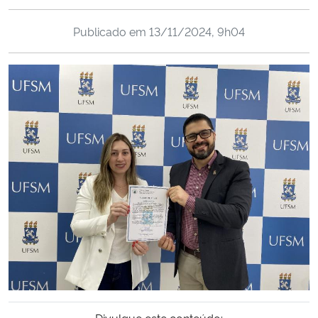
Ministério da Cidadania
Publicado em
13/11/2024, 9h04
Ministério da Saúde
Ministério de Minas e Energia
Ministério da Ciência, Tecnologia, Inovações e Comunicações
Ministério do Meio Ambiente
Ministério do Turismo
Ministério do Desenvolvimento Regional
Controladoria-Geral da União
Ministério da Mulher, da Família e dos Direitos Humanos
Divulgue este conteúdo: