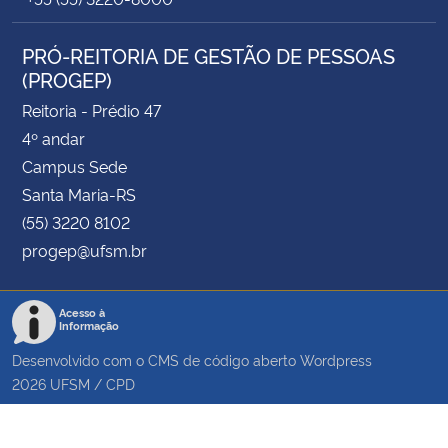
PRÓ-REITORIA DE GESTÃO DE PESSOAS
(PROGEP)
Reitoria - Prédio 47
4º andar
Campus Sede
Santa Maria-RS
(55) 3220 8102
progep@ufsm.br
Acesso à
Informação
Desenvolvido com o CMS de código aberto
Wordpress
2026
UFSM
/
CPD