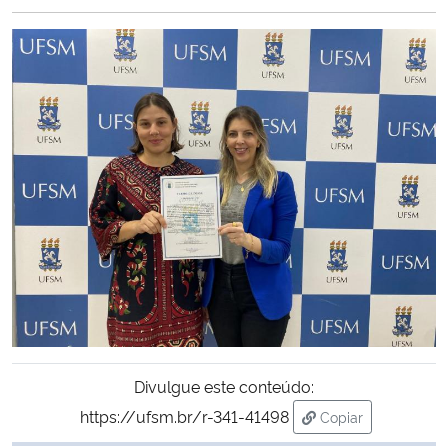
Ministério da Cidadania
Ministério da Saúde
Ministério de Minas e Energia
Ministério da Ciência, Tecnologia, Inovações e Comunicações
Ministério do Meio Ambiente
Ministério do Turismo
Ministério do Desenvolvimento Regional
Divulgue este conteúdo:
Controladoria-Geral da União
https://ufsm.br/r-341-41498
Copiar
para área de tran
Ministério da Mulher, da Família e dos Direitos Humanos