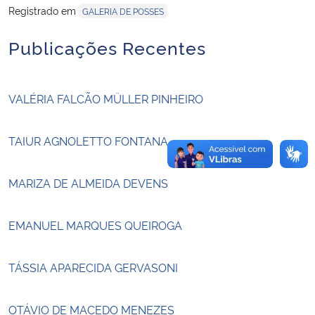
Registrado em
GALERIA DE POSSES
Secretaria-Geral
Publicações Recentes
Secretaria de Governo
VALÉRIA FALCÃO MÜLLER PINHEIRO
Gabinete de Segurança Institucional
TAIUR AGNOLETTO FONTANA
Advocacia-Geral da União
MARIZA DE ALMEIDA DEVENS
Banco Central do Brasil
Planalto
EMANUEL MARQUES QUEIROGA
TÁSSIA APARECIDA GERVASONI
OTÁVIO DE MACEDO MENEZES