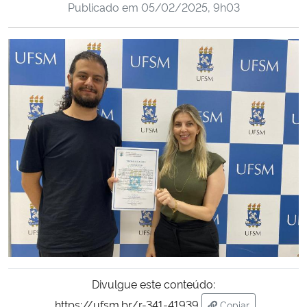
Publicado em
05/02/2025, 9h03
Ministério da Cidadania
Ministério da Saúde
Ministério de Minas e Energia
Ministério da Ciência, Tecnologia, Inovações e Comunicações
Ministério do Meio Ambiente
Ministério do Turismo
Ministério do Desenvolvimento Regional
Controladoria-Geral da União
Divulgue este conteúdo:
Ministério da Mulher, da Família e dos Direitos Humanos
https://ufsm.br/r-341-41939
Copiar