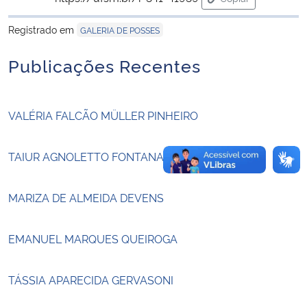
para área de tran
Registrado em
GALERIA DE POSSES
Secretaria-Geral
Publicações Recentes
Secretaria de Governo
Gabinete de Segurança Institucional
VALÉRIA FALCÃO MÜLLER PINHEIRO
Advocacia-Geral da União
TAIUR AGNOLETTO FONTANA
Banco Central do Brasil
MARIZA DE ALMEIDA DEVENS
Planalto
EMANUEL MARQUES QUEIROGA
TÁSSIA APARECIDA GERVASONI