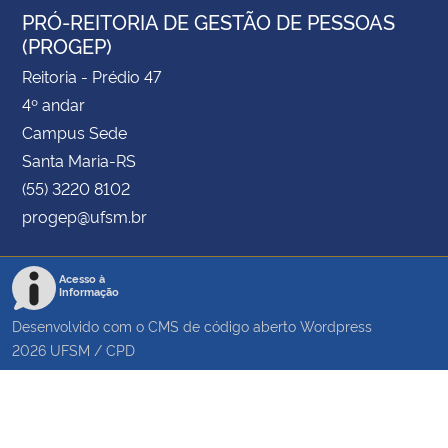
PRÓ-REITORIA DE GESTÃO DE PESSOAS
(PROGEP)
Reitoria - Prédio 47
4º andar
Campus Sede
Santa Maria-RS
(55) 3220 8102
progep@ufsm.br
Acesso à
Informação
Desenvolvido com o CMS de código aberto
Wordpress
2026
UFSM
/
CPD