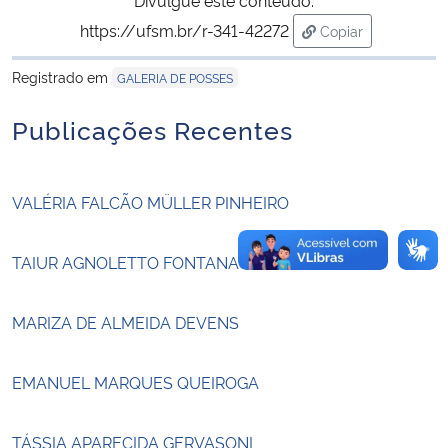
https://ufsm.br/r-341-42272
Copiar
Secretaria-Geral
para área de tran
Registrado em
GALERIA DE POSSES
Secretaria de Governo
Publicações Recentes
Gabinete de Segurança Institucional
VALÉRIA FALCÃO MÜLLER PINHEIRO
Advocacia-Geral da União
Banco Central do Brasil
TAIUR AGNOLETTO FONTANA
Planalto
MARIZA DE ALMEIDA DEVENS
EMANUEL MARQUES QUEIROGA
TÁSSIA APARECIDA GERVASONI