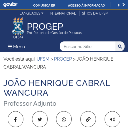
COMUNICA BR
ACESSO À INFORMAÇÃO
PARTI
Casa Civil
LANGUAGES
INTERNATIONAL
SÍTIOS DA UFSM
IR
PARA
PROGEP
Ministério da Justiça e Segurança Pública
O
Pró-Reitoria de Gestão de Pessoas
CONTEÚDO
Ministério da Defesa
Buscar no no Sítio
Busca
Busca:
Menu Principal do Sítio
Menu
Busc
Ministério das Relações Exteriores
Você está aqui:
UFSM
>
PROGEP
>
JOÃO HENRIQUE
CABRAL WANCURA
Ministério da Economia
JOÃO HENRIQUE CABRAL
Início do conteúdo
Ministério da Infraestrutura
WANCURA
Professor Adjunto
Ministério da Agricultura, Pecuária e Abastecimento
Ministério da Educação
Copiar para área 