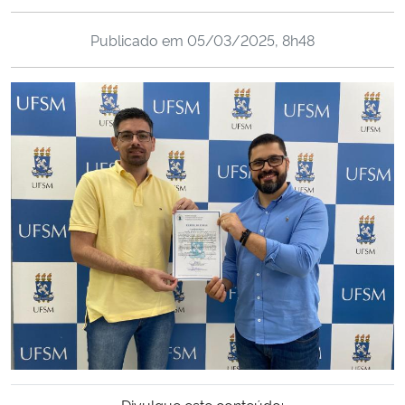
Ministério da Cidadania
Publicado em
05/03/2025, 8h48
Ministério da Saúde
Ministério de Minas e Energia
Ministério da Ciência, Tecnologia, Inovações e Comunicações
Ministério do Meio Ambiente
Ministério do Turismo
Ministério do Desenvolvimento Regional
Controladoria-Geral da União
Ministério da Mulher, da Família e dos Direitos Humanos
Divulgue este conteúdo: