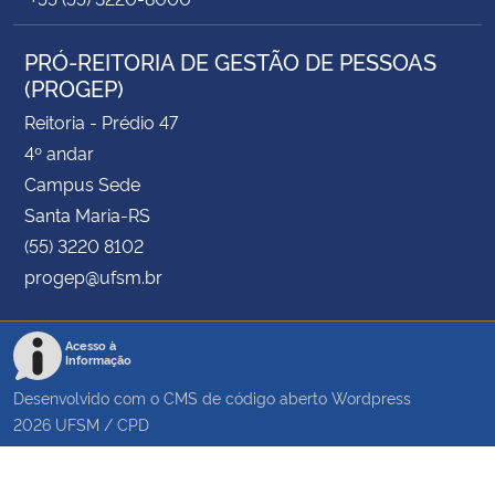
PRÓ-REITORIA DE GESTÃO DE PESSOAS
(PROGEP)
Reitoria - Prédio 47
4º andar
Campus Sede
Santa Maria-RS
(55) 3220 8102
progep@ufsm.br
Acesso à
Informação
Desenvolvido com o CMS de código aberto
Wordpress
2026
UFSM
/
CPD