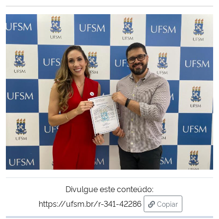
Ministério da Cidadania
Ministério da Saúde
Ministério de Minas e Energia
Ministério da Ciência, Tecnologia, Inovações e Comunicações
Ministério do Meio Ambiente
Ministério do Turismo
Ministério do Desenvolvimento Regional
Divulgue este conteúdo:
Controladoria-Geral da União
https://ufsm.br/r-341-42286
Copiar
para área de tran
Ministério da Mulher, da Família e dos Direitos Humanos