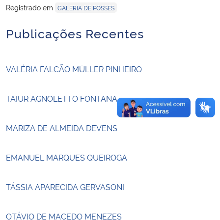
Registrado em
GALERIA DE POSSES
Secretaria-Geral
Publicações Recentes
Secretaria de Governo
VALÉRIA FALCÃO MÜLLER PINHEIRO
Gabinete de Segurança Institucional
TAIUR AGNOLETTO FONTANA
Advocacia-Geral da União
MARIZA DE ALMEIDA DEVENS
Banco Central do Brasil
Planalto
EMANUEL MARQUES QUEIROGA
TÁSSIA APARECIDA GERVASONI
OTÁVIO DE MACEDO MENEZES