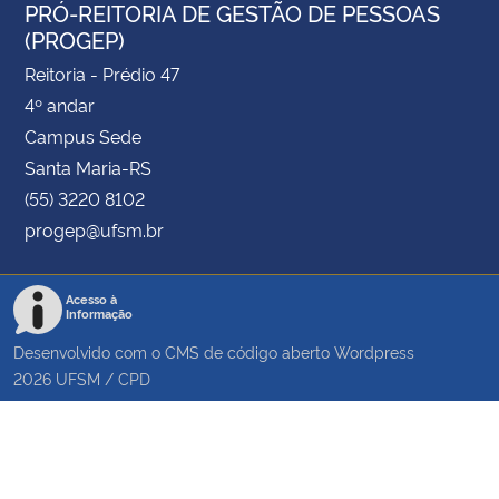
PRÓ-REITORIA DE GESTÃO DE PESSOAS
(PROGEP)
Reitoria - Prédio 47
4º andar
Campus Sede
Santa Maria-RS
(55) 3220 8102
progep@ufsm.br
Acesso à
Informação
Desenvolvido com o CMS de código aberto
Wordpress
2026
UFSM
/
CPD