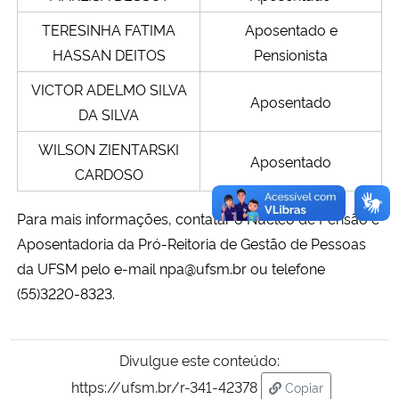
TERESINHA FATIMA
Aposentado e
HASSAN DEITOS
Pensionista
VICTOR ADELMO SILVA
Aposentado
DA SILVA
WILSON ZIENTARSKI
Aposentado
CARDOSO
Para mais informações, contatar o Núcleo de Pensão e
Aposentadoria da Pró-Reitoria de Gestão de Pessoas
da UFSM pelo e-mail npa@ufsm.br ou telefone
(55)3220-8323.
Divulgue este conteúdo:
https://ufsm.br/r-341-42378
Copiar