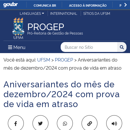
COMUNICA BR
ACESSO À INFORMAÇÃO
PARTI
Casa Civil
LANGUAGES
INTERNATIONAL
SÍTIOS DA UFSM
IR
PARA
PROGEP
Ministério da Justiça e Segurança Pública
O
Pró-Reitoria de Gestão de Pessoas
CONTEÚDO
Ministério da Defesa
Buscar no no Sítio
Busca
Busca:
Menu Principal do Sítio
Menu
Busc
Ministério das Relações Exteriores
Você está aqui:
UFSM
>
PROGEP
>
Aniversariantes do
mês de dezembro/2024 com prova de vida em atraso
Ministério da Economia
Aniversariantes do mês de
Início do conteúdo
Ministério da Infraestrutura
dezembro/2024 com prova
de vida em atraso
Ministério da Agricultura, Pecuária e Abastecimento
Ministério da Educação
Copiar para área 