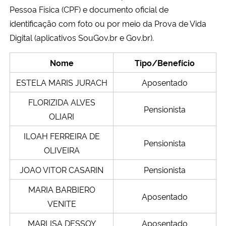
Pessoa Física (CPF) e documento oficial de
identificação com foto ou por meio da Prova de Vida
Secretaria-Geral
Digital (aplicativos SouGov.br e Gov.br).
Secretaria de Governo
Nome
Tipo/Benefício
Gabinete de Segurança Institucional
ESTELA MARIS JURACH
Aposentado
FLORIZIDA ALVES
Advocacia-Geral da União
Pensionista
OLIARI
Banco Central do Brasil
ILOAH FERREIRA DE
Pensionista
OLIVEIRA
Planalto
JOAO VITOR CASARIN
Pensionista
MARIA BARBIERO
Aposentado
VENITE
MARLISA DESSOY
Aposentado