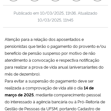
Ministério da Cidadania
Publicado em
10/03/2025, 11h36
. Atualizado
Ministério da Saúde
10/03/2025, 11h45
Ministério de Minas e Energia
Atenção para a relação dos aposentados e
Ministério da Ciência, Tecnologia, Inovações e Comunicações
pensionistas que terão o pagamento do provento e/ou
benefício de pensão suspenso por motivo de não
Ministério do Meio Ambiente
atendimento à convocação e respectiva notificação
para realizar a prova de vida anual (aniversariantes do
Ministério do Turismo
mês de dezembro).
Para evitar a suspensão do pagamento deve ser
Ministério do Desenvolvimento Regional
realizada a comprovação de vida até o dia
14 de
março de 2025
, mediante comparecimento pessoal
Controladoria-Geral da União
do interessado à agência bancária ou à Pró-Reitoria de
Gestão de Pessoas da UFSM, portando Cadastro de
Ministério da Mulher, da Família e dos Direitos Humanos