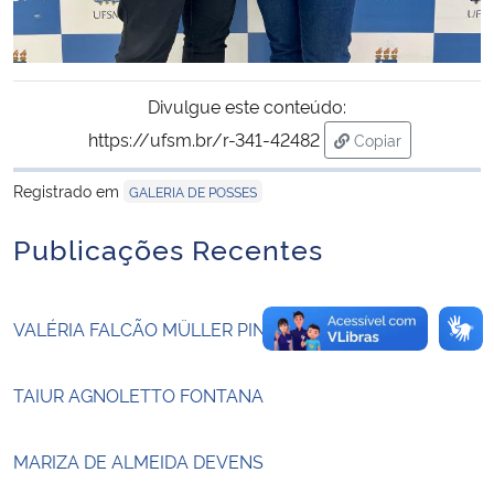
Secretaria-Geral
Divulgue este conteúdo:
Secretaria de Governo
https://ufsm.br/r-341-42482
Copiar
para área de tran
Gabinete de Segurança Institucional
Registrado em
GALERIA DE POSSES
Advocacia-Geral da União
Publicações Recentes
Banco Central do Brasil
VALÉRIA FALCÃO MÜLLER PINHEIRO
Planalto
TAIUR AGNOLETTO FONTANA
MARIZA DE ALMEIDA DEVENS