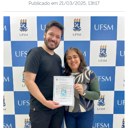
Publicado em
21/03/2025, 13h17
Ministério da Cidadania
Ministério da Saúde
Ministério de Minas e Energia
Ministério da Ciência, Tecnologia, Inovações e Comunicações
Ministério do Meio Ambiente
Ministério do Turismo
Ministério do Desenvolvimento Regional
Controladoria-Geral da União
Ministério da Mulher, da Família e dos Direitos Humanos