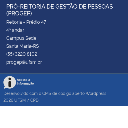
PRÓ-REITORIA DE GESTÃO DE PESSOAS
(PROGEP)
Reitoria - Prédio 47
4º andar
Campus Sede
Santa Maria-RS
(55) 3220 8102
progep@ufsm.br
Acesso à
Informação
Desenvolvido com o CMS de código aberto
Wordpress
2026
UFSM
/
CPD