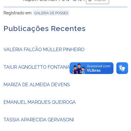
para área de tran
Registrado em
GALERIA DE POSSES
Secretaria-Geral
Publicações Recentes
Secretaria de Governo
Gabinete de Segurança Institucional
VALÉRIA FALCÃO MÜLLER PINHEIRO
Advocacia-Geral da União
TAIUR AGNOLETTO FONTANA
Banco Central do Brasil
MARIZA DE ALMEIDA DEVENS
Planalto
EMANUEL MARQUES QUEIROGA
TÁSSIA APARECIDA GERVASONI