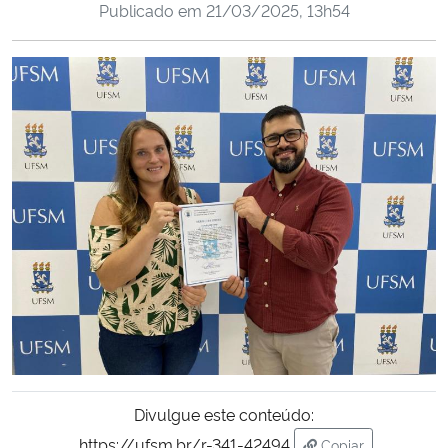
Publicado em
21/03/2025, 13h54
Ministério da Cidadania
Ministério da Saúde
Ministério de Minas e Energia
Ministério da Ciência, Tecnologia, Inovações e Comunicações
Ministério do Meio Ambiente
Ministério do Turismo
Ministério do Desenvolvimento Regional
Controladoria-Geral da União
Divulgue este conteúdo:
Ministério da Mulher, da Família e dos Direitos Humanos
https://ufsm.br/r-341-42494
Copiar