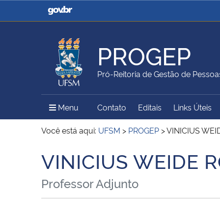
Casa Civil
Ministério da Justiça e
Segurança Pública
PROGEP
Ministério da Agricultura,
Ministério da Educação
Pró-Reitoria de Gestão de Pessoa
Pecuária e Abastecimento
Menu Principal do Sítio
Menu
Contato
Editais
Links Úteis
Ministério do Meio Ambiente
Ministério do Turismo
Você está aqui:
UFSM
>
PROGEP
>
VINICIUS WEI
VINICIUS WEIDE 
Início do conteúdo
Secretaria de Governo
Gabinete de Segurança
Professor Adjunto
Institucional