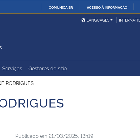
COMUNICA BR
ACESSO À INFORMAÇÃO
Ministério da Defesa
Ministério das Relações
Mini
IR
LANGUAGES
INTERNATI
Exteriores
PARA
O
Ministério da Cidadania
Ministério da Saúde
Mini
CONTEÚDO
s
Serviços
Gestores do sítio
Ministério do
Controladoria-Geral da
Mini
Desenvolvimento Regional
União
Famí
DE RODRIGUES
Hum
RODRIGUES
Advocacia-Geral da União
Banco Central do Brasil
Plan
Publicado em
21/03/2025, 13h19