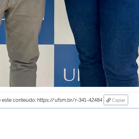
 este conteúdo:
https://ufsm.br/r-341-42484
Copiar
para área d