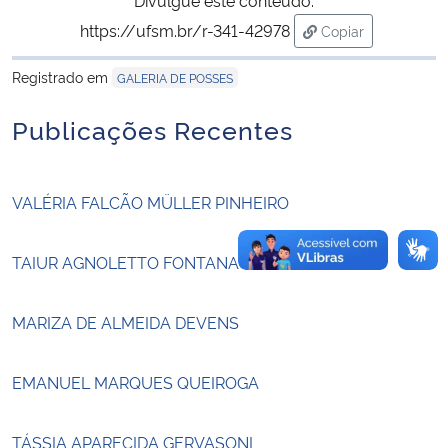
https://ufsm.br/r-341-42978
Copiar
Secretaria-Geral
para área de tran
Registrado em
GALERIA DE POSSES
Secretaria de Governo
Publicações Recentes
Gabinete de Segurança Institucional
VALÉRIA FALCÃO MÜLLER PINHEIRO
Advocacia-Geral da União
Banco Central do Brasil
TAIUR AGNOLETTO FONTANA
Planalto
MARIZA DE ALMEIDA DEVENS
EMANUEL MARQUES QUEIROGA
TÁSSIA APARECIDA GERVASONI