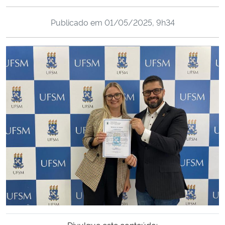
Ministério da Cidadania
Publicado em
01/05/2025, 9h34
Ministério da Saúde
Ministério de Minas e Energia
Ministério da Ciência, Tecnologia, Inovações e Comunicações
Ministério do Meio Ambiente
Ministério do Turismo
Ministério do Desenvolvimento Regional
Controladoria-Geral da União
Ministério da Mulher, da Família e dos Direitos Humanos
Divulgue este conteúdo: