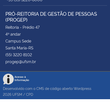
PRÓ-REITORIA DE GESTÃO DE PESSOAS
(PROGEP)
Reitoria - Prédio 47
4º andar
Campus Sede
Santa Maria-RS
(55) 3220 8102
progep@ufsm.br
Acesso à
Informação
Desenvolvido com o CMS de código aberto
Wordpress
2026
UFSM
/
CPD