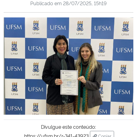
Publicado em
28/07/2025, 15h19
Ministério da Cidadania
Ministério da Saúde
Ministério de Minas e Energia
Ministério da Ciência, Tecnologia, Inovações e Comunicações
Ministério do Meio Ambiente
Ministério do Turismo
Ministério do Desenvolvimento Regional
Controladoria-Geral da União
Divulgue este conteúdo:
Ministério da Mulher, da Família e dos Direitos Humanos
https://ufsm.br/r-341-43923
Copiar