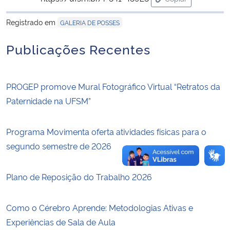
para área de tran
Registrado em
GALERIA DE POSSES
Secretaria-Geral
Publicações Recentes
Secretaria de Governo
Gabinete de Segurança Institucional
PROGEP promove Mural Fotográfico Virtual “Retratos da
Paternidade na UFSM”
Advocacia-Geral da União
Programa Movimenta oferta atividades físicas para o
Banco Central do Brasil
segundo semestre de 2026
Planalto
Plano de Reposição do Trabalho 2026
Como o Cérebro Aprende: Metodologias Ativas e
Experiências de Sala de Aula