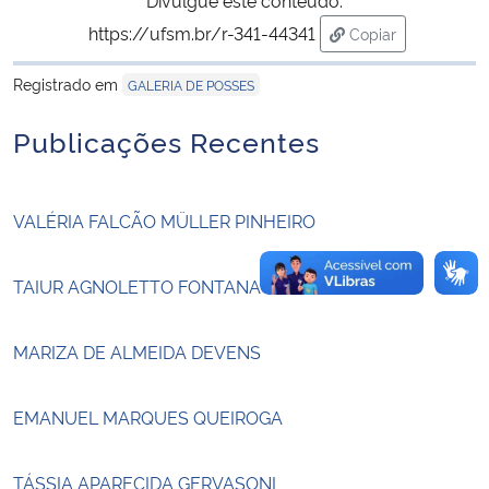
https://ufsm.br/r-341-44341
Copiar
Secretaria-Geral
para área de tran
Registrado em
GALERIA DE POSSES
Secretaria de Governo
Publicações Recentes
Gabinete de Segurança Institucional
VALÉRIA FALCÃO MÜLLER PINHEIRO
Advocacia-Geral da União
Banco Central do Brasil
TAIUR AGNOLETTO FONTANA
Planalto
MARIZA DE ALMEIDA DEVENS
EMANUEL MARQUES QUEIROGA
TÁSSIA APARECIDA GERVASONI