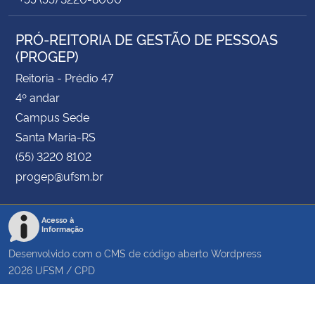
PRÓ-REITORIA DE GESTÃO DE PESSOAS
(PROGEP)
Reitoria - Prédio 47
4º andar
Campus Sede
Santa Maria-RS
(55) 3220 8102
progep@ufsm.br
Acesso à
Informação
Desenvolvido com o CMS de código aberto
Wordpress
2026
UFSM
/
CPD