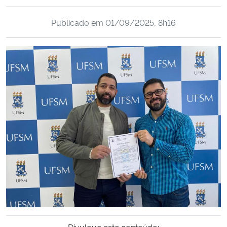
Ministério da Cidadania
Publicado em
01/09/2025, 8h16
Ministério da Saúde
Ministério de Minas e Energia
Ministério da Ciência, Tecnologia, Inovações e Comunicações
Ministério do Meio Ambiente
Ministério do Turismo
Ministério do Desenvolvimento Regional
Controladoria-Geral da União
Ministério da Mulher, da Família e dos Direitos Humanos
Divulgue este conteúdo: