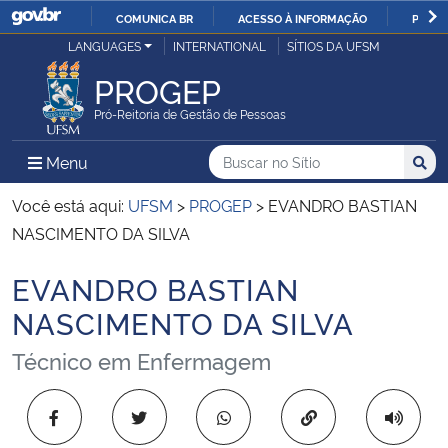
COMUNICA BR
ACESSO À INFORMAÇÃO
PARTI
Casa Civil
LANGUAGES
INTERNATIONAL
SÍTIOS DA UFSM
IR
PARA
PROGEP
Ministério da Justiça e Segurança Pública
O
Pró-Reitoria de Gestão de Pessoas
CONTEÚDO
Ministério da Defesa
Buscar no no Sítio
Busca
Busca:
Menu Principal do Sítio
Menu
Busc
Ministério das Relações Exteriores
Você está aqui:
UFSM
>
PROGEP
>
EVANDRO BASTIAN
NASCIMENTO DA SILVA
Ministério da Economia
EVANDRO BASTIAN
Início do conteúdo
Ministério da Infraestrutura
NASCIMENTO DA SILVA
Técnico em Enfermagem
Ministério da Agricultura, Pecuária e Abastecimento
Ministério da Educação
Copiar para área 