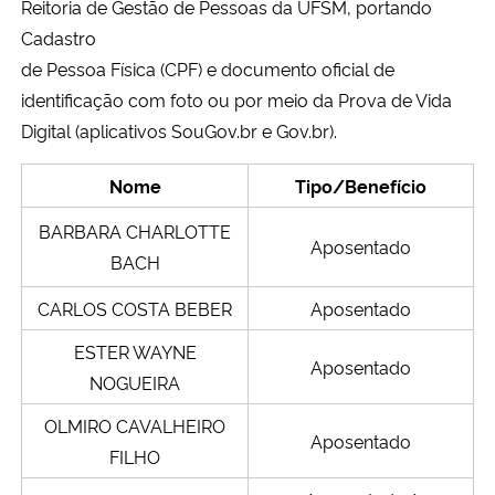
Reitoria de Gestão de Pessoas da UFSM, portando
Cadastro
Secretaria-Geral
de Pessoa Física (CPF) e documento oficial de
identificação com foto ou por meio da Prova de Vida
Secretaria de Governo
Digital (aplicativos SouGov.br e Gov.br).
Gabinete de Segurança Institucional
Nome
Tipo/Benefício
Advocacia-Geral da União
BARBARA CHARLOTTE
Aposentado
BACH
Banco Central do Brasil
CARLOS COSTA BEBER
Aposentado
Planalto
ESTER WAYNE
Aposentado
NOGUEIRA
OLMIRO CAVALHEIRO
Aposentado
FILHO