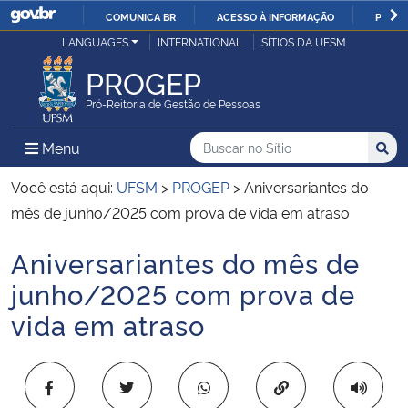
COMUNICA BR
ACESSO À INFORMAÇÃO
PARTI
Casa Civil
LANGUAGES
INTERNATIONAL
SÍTIOS DA UFSM
IR
PARA
PROGEP
Ministério da Justiça e Segurança Pública
O
Pró-Reitoria de Gestão de Pessoas
CONTEÚDO
Ministério da Defesa
Buscar no no Sítio
Busca
Busca:
Menu Principal do Sítio
Menu
Busc
Ministério das Relações Exteriores
Você está aqui:
UFSM
>
PROGEP
>
Aniversariantes do
mês de junho/2025 com prova de vida em atraso
Ministério da Economia
Aniversariantes do mês de
Início do conteúdo
Ministério da Infraestrutura
junho/2025 com prova de
vida em atraso
Ministério da Agricultura, Pecuária e Abastecimento
Ministério da Educação
Copiar para área 