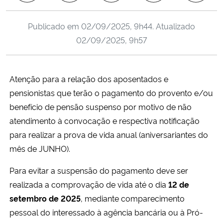
Ministério da Cidadania
Publicado em
02/09/2025, 9h44
. Atualizado
Ministério da Saúde
02/09/2025, 9h57
Ministério de Minas e Energia
Atenção para a relação dos aposentados e
Ministério da Ciência, Tecnologia, Inovações e Comunicações
pensionistas que terão o pagamento do provento e/ou
benefício de pensão suspenso por motivo de não
Ministério do Meio Ambiente
atendimento à convocação e respectiva notificação
para realizar a prova de vida anual (aniversariantes do
Ministério do Turismo
mês de JUNHO).
Ministério do Desenvolvimento Regional
Para evitar a suspensão do pagamento deve ser
realizada a comprovação de vida até o dia
12 de
Controladoria-Geral da União
setembro de 2025
, mediante comparecimento
pessoal do interessado à agência bancária ou à Pró-
Ministério da Mulher, da Família e dos Direitos Humanos