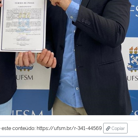
 este conteúdo:
https://ufsm.br/r-341-44569
Copiar
para área d