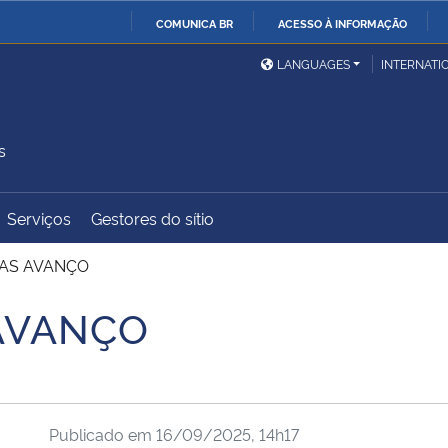
COMUNICA BR
ACESSO À INFORMAÇÃO
Ministério da Defesa
Ministério das Relações
Mini
IR
LANGUAGES
INTERNATI
Exteriores
PARA
O
Ministério da Cidadania
Ministério da Saúde
Mini
CONTEÚDO
s
Serviços
Gestores do sítio
Ministério do
Controladoria-Geral da
Mini
Desenvolvimento Regional
União
Famí
IAS AVANÇO
Hum
AVANÇO
Advocacia-Geral da União
Banco Central do Brasil
Plan
Publicado em
16/09/2025, 14h17