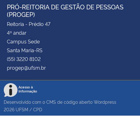
PRÓ-REITORIA DE GESTÃO DE PESSOAS
(PROGEP)
Reitoria - Prédio 47
4º andar
Campus Sede
Santa Maria-RS
(55) 3220 8102
progep@ufsm.br
Acesso à
Informação
Desenvolvido com o CMS de código aberto
Wordpress
2026
UFSM
/
CPD