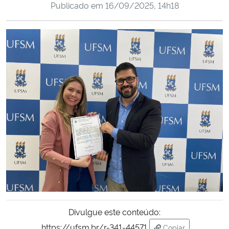
Publicado em
16/09/2025, 14h18
Ministério da Cidadania
Ministério da Saúde
Ministério de Minas e Energia
Ministério da Ciência, Tecnologia, Inovações e Comunicações
Ministério do Meio Ambiente
Ministério do Turismo
Ministério do Desenvolvimento Regional
Controladoria-Geral da União
Divulgue este conteúdo:
Ministério da Mulher, da Família e dos Direitos Humanos
https://ufsm.br/r-341-44571
Copiar