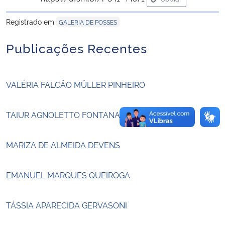
para área de tran
Registrado em
GALERIA DE POSSES
Secretaria-Geral
Publicações Recentes
Secretaria de Governo
Gabinete de Segurança Institucional
VALÉRIA FALCÃO MÜLLER PINHEIRO
Advocacia-Geral da União
TAIUR AGNOLETTO FONTANA
Banco Central do Brasil
MARIZA DE ALMEIDA DEVENS
Planalto
EMANUEL MARQUES QUEIROGA
TÁSSIA APARECIDA GERVASONI