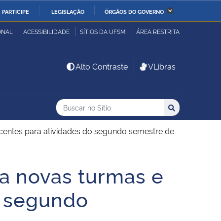
PARTICIPE
LEGISLAÇÃO
ÓRGÃOS DO GOVERNO
stério da Economia
Ministério da Infraestrutura
ONAL
ACESSIBILIDADE
SÍTIOS DA UFSM
ÁREA RESTRITA
stério de Minas e Energia
Ministério da Ciência,
Alto Contraste
VLibras
Tecnologia, Inovações e
Comunicações
Buscar no no Sítio
Busca
Busca:
Buscar
stério da Mulher, da
Secretaria-Geral
lia e dos Direitos
entes para atividades do segundo semestre de
anos
a novas turmas e
alto
o segundo