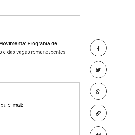
Movimenta: Programa de
s e das vagas remanescentes,
 ou e-mail:
Copiar para áre