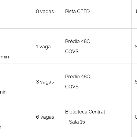
8 vagas
Pista CEFD
Prédio 48C
1 vaga
CQVS
0min
Prédio 48C
3 vagas
CQVS
min
Biblioteca Central
6 vagas
– Sala 15 –
n