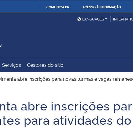
COMUNICA BR
ACESSO À INFORMAÇÃO
Ministério da Defesa
Ministério das Relações
Mini
IR
LANGUAGES
INTERNATI
Exteriores
PARA
O
Ministério da Cidadania
Ministério da Saúde
Mini
CONTEÚDO
s
Serviços
Gestores do sítio
Ministério do
Controladoria-Geral da
Mini
Desenvolvimento Regional
União
Famí
menta abre inscrições para novas turmas e vagas remanesc
Hum
a abre inscrições par
Advocacia-Geral da União
Banco Central do Brasil
Plan
tes para atividades d