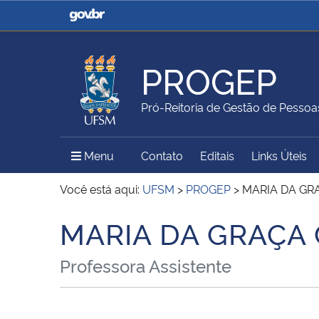
Casa Civil
Ministério da Justiça e
Segurança Pública
PROGEP
Ministério da Agricultura,
Ministério da Educação
Pró-Reitoria de Gestão de Pessoa
Pecuária e Abastecimento
Menu Principal do Sítio
Menu
Contato
Editais
Links Úteis
Ministério do Meio Ambiente
Ministério do Turismo
Você está aqui:
UFSM
>
PROGEP
>
MARIA DA GR
MARIA DA GRAÇA
Início do conteúdo
Secretaria de Governo
Gabinete de Segurança
Professora Assistente
Institucional