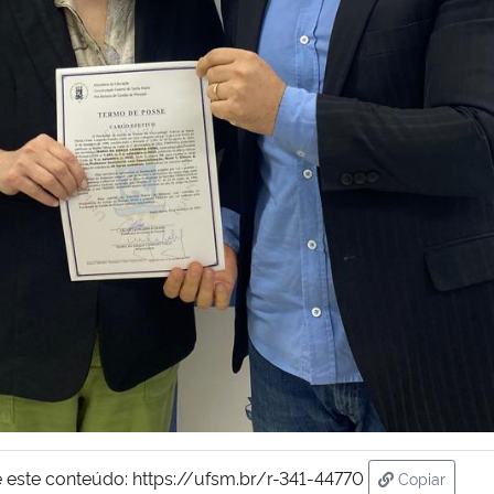
 este conteúdo:
https://ufsm.br/r-341-44770
Copiar