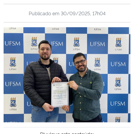
Ministério da Cidadania
Publicado em
30/09/2025, 17h04
Ministério da Saúde
Ministério de Minas e Energia
Ministério da Ciência, Tecnologia, Inovações e Comunicações
Ministério do Meio Ambiente
Ministério do Turismo
Ministério do Desenvolvimento Regional
Controladoria-Geral da União
Ministério da Mulher, da Família e dos Direitos Humanos
Divulgue este conteúdo: