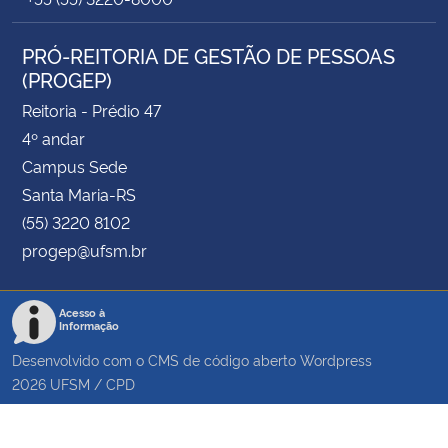
PRÓ-REITORIA DE GESTÃO DE PESSOAS
(PROGEP)
Reitoria - Prédio 47
4º andar
Campus Sede
Santa Maria-RS
(55) 3220 8102
progep@ufsm.br
Acesso à
Informação
Desenvolvido com o CMS de código aberto
Wordpress
2026
UFSM
/
CPD