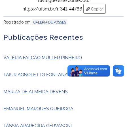
https://ufsm.br/r-341-44766
Copiar
Secretaria-Geral
para área de tran
Registrado em
GALERIA DE POSSES
Secretaria de Governo
Publicações Recentes
Gabinete de Segurança Institucional
VALÉRIA FALCÃO MÜLLER PINHEIRO
Advocacia-Geral da União
Banco Central do Brasil
TAIUR AGNOLETTO FONTANA
Planalto
MARIZA DE ALMEIDA DEVENS
EMANUEL MARQUES QUEIROGA
TÁSSIA APARECIDA GERVASONI