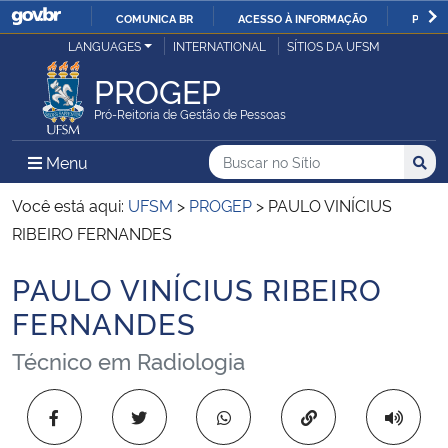
COMUNICA BR
ACESSO À INFORMAÇÃO
PARTI
Casa Civil
LANGUAGES
INTERNATIONAL
SÍTIOS DA UFSM
IR
PARA
PROGEP
Ministério da Justiça e Segurança Pública
O
Pró-Reitoria de Gestão de Pessoas
CONTEÚDO
Ministério da Defesa
Buscar no no Sítio
Busca
Busca:
Menu Principal do Sítio
Menu
Busc
Ministério das Relações Exteriores
Você está aqui:
UFSM
>
PROGEP
>
PAULO VINÍCIUS
RIBEIRO FERNANDES
Ministério da Economia
PAULO VINÍCIUS RIBEIRO
Início do conteúdo
Ministério da Infraestrutura
FERNANDES
Técnico em Radiologia
Ministério da Agricultura, Pecuária e Abastecimento
Ministério da Educação
Copiar para área 