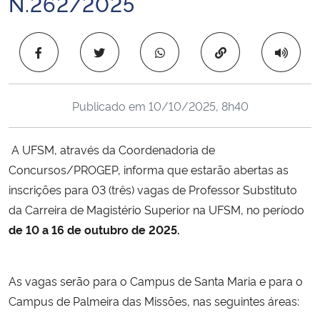
N.262/2025
Ministério da Cidadania
Copiar para área 
Ministério da Saúde
Ministério de Minas e Energia
Publicado em
10/10/2025, 8h40
Ministério da Ciência, Tecnologia, Inovações e Comunicações
A UFSM, através da Coordenadoria de
Ministério do Meio Ambiente
Concursos/PROGEP, informa que estarão abertas as
inscrições para 03 (três) vagas de Professor Substituto
Ministério do Turismo
da Carreira de Magistério Superior na UFSM, no período
de 10 a 16 de outubro de 2025.
Ministério do Desenvolvimento Regional
Controladoria-Geral da União
As vagas serão para o Campus de Santa Maria e para o
Campus de Palmeira das Missões, nas seguintes áreas:
Ministério da Mulher, da Família e dos Direitos Humanos