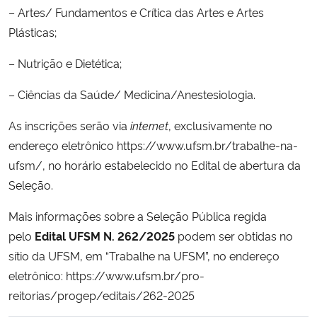
– Artes/ Fundamentos e Crítica das Artes e Artes
Plásticas;
Secretaria-Geral
– Nutrição e Dietética;
Secretaria de Governo
– Ciências da Saúde/ Medicina/Anestesiologia.
Gabinete de Segurança Institucional
As inscrições serão via
internet
, exclusivamente no
endereço eletrônico https://www.ufsm.br/trabalhe-na-
Advocacia-Geral da União
ufsm/, no horário estabelecido no Edital de abertura da
Banco Central do Brasil
Seleção.
Mais informações sobre a Seleção Pública regida
Planalto
pelo
Edital UFSM N. 262/2025
podem ser obtidas no
sítio da UFSM, em “Trabalhe na UFSM”, no endereço
eletrônico: https://www.ufsm.br/pro-
reitorias/progep/editais/262-2025