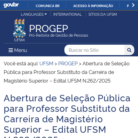
COMUNICA BR
ACESSO À INFORMAÇÃO
PARTI
Casa Civil
LANGUAGES
INTERNATIONAL
SÍTIOS DA UFSM
IR
PARA
PROGEP
Ministério da Justiça e Segurança Pública
O
Pró-Reitoria de Gestão de Pessoas
CONTEÚDO
Ministério da Defesa
Buscar no no Sítio
Busca
Busca:
Menu Principal do Sítio
Menu
Busc
Ministério das Relações Exteriores
Você está aqui:
UFSM
>
PROGEP
>
Abertura de Seleção
Pública para Professor Substituto da Carreira de
Ministério da Economia
Magistério Superior – Edital UFSM N.262/2025
Abertura de Seleção Pública
Ministério da Infraestrutura
Início do conteúdo
para Professor Substituto da
Ministério da Agricultura, Pecuária e Abastecimento
Carreira de Magistério
Superior – Edital UFSM
Ministério da Educação