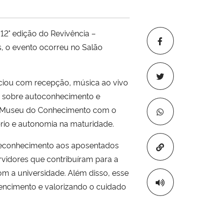
12° edição do Revivência –
, o evento ocorreu no Salão
iciou com recepção, música ao vivo
a sobre autoconhecimento e
no Museu do Conhecimento com o
brio e autonomia na maturidade.
 reconhecimento aos aposentados
Copiar para áre
ervidores que contribuíram para a
om a universidade. Além disso, esse
encimento e valorizando o cuidado