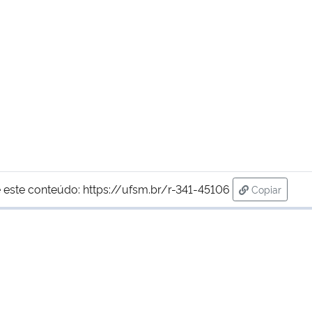
 este conteúdo:
https://ufsm.br/r-341-45106
Copiar
para área d