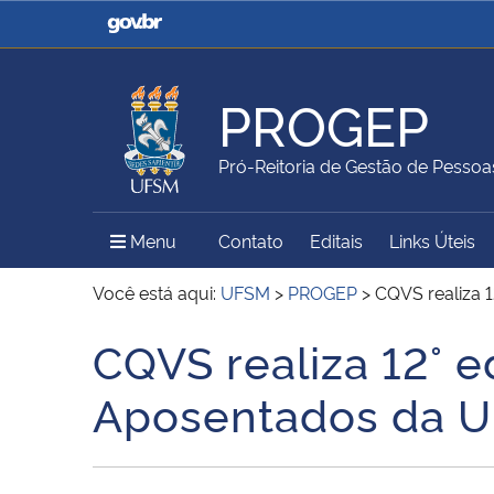
Casa Civil
Ministério da Justiça e
Segurança Pública
PROGEP
Ministério da Agricultura,
Ministério da Educação
Pró-Reitoria de Gestão de Pessoa
Pecuária e Abastecimento
Menu Principal do Sítio
Menu
Contato
Editais
Links Úteis
Ministério do Meio Ambiente
Ministério do Turismo
Você está aqui:
UFSM
>
PROGEP
>
CQVS realiza 
CQVS realiza 12° 
Início do conteúdo
Secretaria de Governo
Gabinete de Segurança
Aposentados da 
Institucional