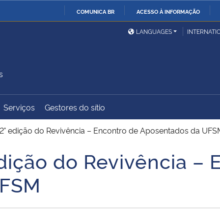
COMUNICA BR
ACESSO À INFORMAÇÃO
Ministério da Defesa
Ministério das Relações
Mini
IR
LANGUAGES
INTERNATI
Exteriores
PARA
O
Ministério da Cidadania
Ministério da Saúde
Mini
CONTEÚDO
s
Serviços
Gestores do sítio
Ministério do
Controladoria-Geral da
Mini
Desenvolvimento Regional
União
Famí
12° edição do Revivência – Encontro de Aposentados da UF
Hum
edição do Revivência – 
Advocacia-Geral da União
Banco Central do Brasil
Plan
UFSM