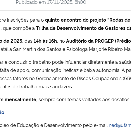
Publicado em
17/11/2025, 8h00
re inscrições para o
quinto encontro do projeto “Rodas de
”
, que compõe a
Trilha de Desenvolvimento de Gestores 
o de 2025
, das
14h às 16h
, no
Auditório da PROGEP (Prédi
atália San Martin dos Santos e Psicóloga Marjorie Ribeiro 
r e conduzir o trabalho pode influenciar diretamente a saú
falta de apoio, comunicação ineficaz e baixa autonomia. A pa
esses fatores no Gerenciamento de Riscos Ocupacionais (GRO
entes de trabalho mais saudáveis.
cem mensalmente
, sempre com temas voltados aos desafios 
ão
cleo de Educação e Desenvolvimento pelo e-mail
ned@ufsm