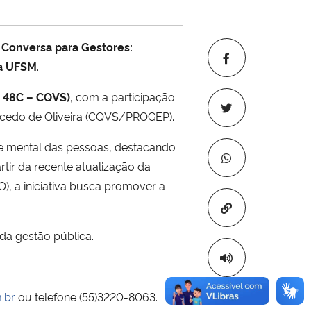
 Conversa para Gestores:
da UFSM
.
o 48C – CQVS)
, com a participação
Macedo de Oliveira (CQVS/PROGEP).
de mental das pessoas, destacando
rtir da recente atualização da
), a iniciativa busca promover a
Copiar para áre
da gestão pública.
.br
ou telefone (55)3220-8063.