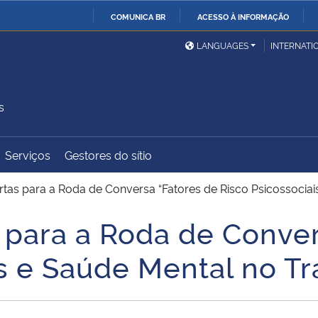
COMUNICA BR
ACESSO À INFORMAÇÃO
Ministério da Defesa
Ministério das Relações
Mini
IR
LANGUAGES
INTERNATI
Exteriores
PARA
O
Ministério da Cidadania
Ministério da Saúde
Mini
CONTEÚDO
s
Serviços
Gestores do sítio
Ministério do
Controladoria-Geral da
Mini
Desenvolvimento Regional
União
Famí
rtas para a Roda de Conversa “Fatores de Risco Psicossocia
Hum
s para a Roda de Conve
Advocacia-Geral da União
Banco Central do Brasil
Plan
is e Saúde Mental no Tr