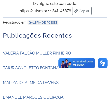
Divulgue este conteúdo:
https://ufsm.br/r-341-45376
Copiar
Secretaria-Geral
para área de tran
Registrado em
GALERIA DE POSSES
Secretaria de Governo
Publicações Recentes
Gabinete de Segurança Institucional
Advocacia-Geral da União
VALÉRIA FALCÃO MÜLLER PINHEIRO
Banco Central do Brasil
TAIUR AGNOLETTO FONTANA
Planalto
MARIZA DE ALMEIDA DEVENS
EMANUEL MARQUES QUEIROGA