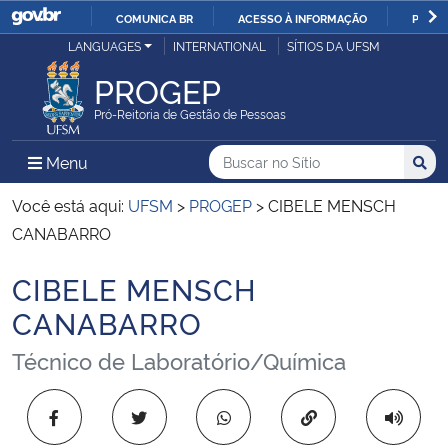
COMUNICA BR
ACESSO À INFORMAÇÃO
PARTI
Casa Civil
LANGUAGES
INTERNATIONAL
SÍTIOS DA UFSM
IR
PARA
PROGEP
Ministério da Justiça e Segurança Pública
O
Pró-Reitoria de Gestão de Pessoas
CONTEÚDO
Ministério da Defesa
Buscar no no Sítio
Busca
Busca:
Menu Principal do Sítio
Menu
Busc
Ministério das Relações Exteriores
Você está aqui:
UFSM
>
PROGEP
>
CIBELE MENSCH
CANABARRO
Ministério da Economia
CIBELE MENSCH
Início do conteúdo
Ministério da Infraestrutura
CANABARRO
Técnico de Laboratório/Química
Ministério da Agricultura, Pecuária e Abastecimento
Ministério da Educação
Copiar para área 