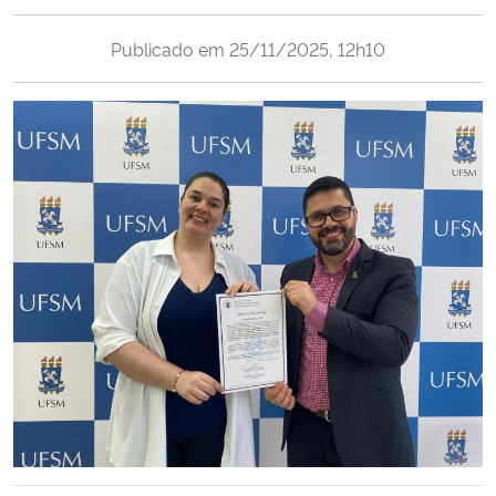
Ministério da Cidadania
Publicado em
25/11/2025, 12h10
Ministério da Saúde
Ministério de Minas e Energia
Ministério da Ciência, Tecnologia, Inovações e Comunicações
Ministério do Meio Ambiente
Ministério do Turismo
Ministério do Desenvolvimento Regional
Controladoria-Geral da União
Ministério da Mulher, da Família e dos Direitos Humanos