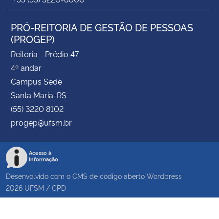
PRÓ-REITORIA DE GESTÃO DE PESSOAS
(PROGEP)
Reitoria - Prédio 47
4º andar
Campus Sede
Santa Maria-RS
(55) 3220 8102
progep@ufsm.br
Acesso à
Informação
Desenvolvido com o CMS de código aberto
Wordpress
2026
UFSM
/
CPD