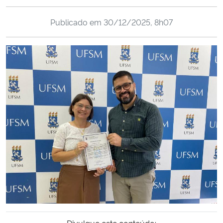
Ministério da Cidadania
Publicado em
30/12/2025, 8h07
Ministério da Saúde
Ministério de Minas e Energia
Ministério da Ciência, Tecnologia, Inovações e Comunicações
Ministério do Meio Ambiente
Ministério do Turismo
Ministério do Desenvolvimento Regional
Controladoria-Geral da União
Ministério da Mulher, da Família e dos Direitos Humanos
Divulgue este conteúdo: