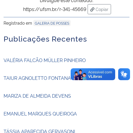
https://ufsm.br/r-341-45669
Copiar
Secretaria-Geral
para área de tran
Registrado em
GALERIA DE POSSES
Secretaria de Governo
Publicações Recentes
Gabinete de Segurança Institucional
VALÉRIA FALCÃO MÜLLER PINHEIRO
Advocacia-Geral da União
Banco Central do Brasil
TAIUR AGNOLETTO FONTANA
Planalto
MARIZA DE ALMEIDA DEVENS
EMANUEL MARQUES QUEIROGA
TÁSSIA APARECIDA GERVASONI