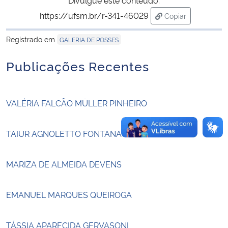
https://ufsm.br/r-341-46029
Copiar
Secretaria-Geral
para área de tran
Registrado em
GALERIA DE POSSES
Secretaria de Governo
Publicações Recentes
Gabinete de Segurança Institucional
VALÉRIA FALCÃO MÜLLER PINHEIRO
Advocacia-Geral da União
Banco Central do Brasil
TAIUR AGNOLETTO FONTANA
Planalto
MARIZA DE ALMEIDA DEVENS
EMANUEL MARQUES QUEIROGA
TÁSSIA APARECIDA GERVASONI