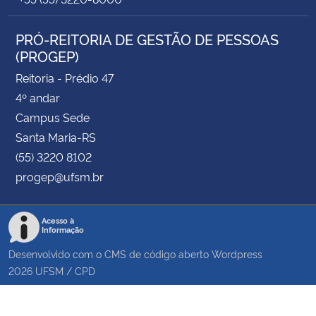
PRÓ-REITORIA DE GESTÃO DE PESSOAS
(PROGEP)
Reitoria - Prédio 47
4º andar
Campus Sede
Santa Maria-RS
(55) 3220 8102
progep@ufsm.br
Acesso à
Informação
Desenvolvido com o CMS de código aberto
Wordpress
2026
UFSM
/
CPD