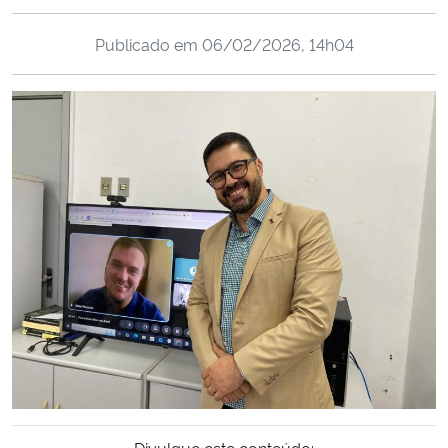
Ministério da Cidadania
Publicado em
06/02/2026, 14h04
Ministério da Saúde
Ministério de Minas e Energia
Ministério da Ciência, Tecnologia, Inovações e Comunicações
Ministério do Meio Ambiente
Ministério do Turismo
Ministério do Desenvolvimento Regional
Controladoria-Geral da União
Ministério da Mulher, da Família e dos Direitos Humanos
Divulgue este conteúdo: