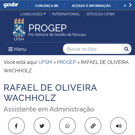
COMUNICA BR
ACESSO À INFORMAÇÃO
PARTI
Casa Civil
LANGUAGES
INTERNATIONAL
SÍTIOS DA UFSM
IR
PARA
PROGEP
Ministério da Justiça e Segurança Pública
O
Pró-Reitoria de Gestão de Pessoas
CONTEÚDO
Ministério da Defesa
Buscar no no Sítio
Busca
Busca:
Menu Principal do Sítio
Menu
Busc
Ministério das Relações Exteriores
Você está aqui:
UFSM
>
PROGEP
>
RAFAEL DE OLIVEIRA
WACHHOLZ
Ministério da Economia
RAFAEL DE OLIVEIRA
Início do conteúdo
Ministério da Infraestrutura
WACHHOLZ
Assistente em Administração
Ministério da Agricultura, Pecuária e Abastecimento
Ministério da Educação
Copiar para área 