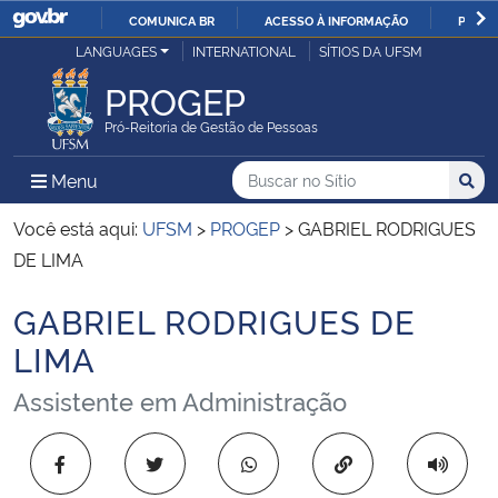
COMUNICA BR
ACESSO À INFORMAÇÃO
PARTI
Casa Civil
LANGUAGES
INTERNATIONAL
SÍTIOS DA UFSM
IR
PARA
PROGEP
Ministério da Justiça e Segurança Pública
O
Pró-Reitoria de Gestão de Pessoas
CONTEÚDO
Ministério da Defesa
Buscar no no Sítio
Busca
Busca:
Menu Principal do Sítio
Menu
Busc
Ministério das Relações Exteriores
Você está aqui:
UFSM
>
PROGEP
>
GABRIEL RODRIGUES
DE LIMA
Ministério da Economia
GABRIEL RODRIGUES DE
Início do conteúdo
Ministério da Infraestrutura
LIMA
Assistente em Administração
Ministério da Agricultura, Pecuária e Abastecimento
Ministério da Educação
Copiar para área 