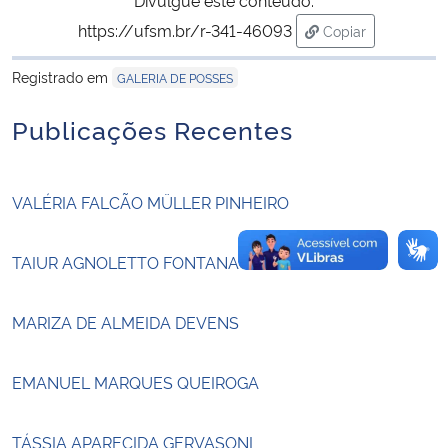
https://ufsm.br/r-341-46093
Copiar
Secretaria-Geral
para área de tran
Registrado em
GALERIA DE POSSES
Secretaria de Governo
Publicações Recentes
Gabinete de Segurança Institucional
VALÉRIA FALCÃO MÜLLER PINHEIRO
Advocacia-Geral da União
Banco Central do Brasil
TAIUR AGNOLETTO FONTANA
Planalto
MARIZA DE ALMEIDA DEVENS
EMANUEL MARQUES QUEIROGA
TÁSSIA APARECIDA GERVASONI