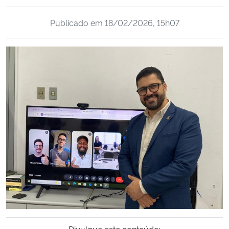
Ministério da Cidadania
Publicado em
18/02/2026, 15h07
Ministério da Saúde
Ministério de Minas e Energia
Ministério da Ciência, Tecnologia, Inovações e Comunicações
Ministério do Meio Ambiente
Ministério do Turismo
Ministério do Desenvolvimento Regional
Controladoria-Geral da União
Ministério da Mulher, da Família e dos Direitos Humanos
Divulgue este conteúdo: