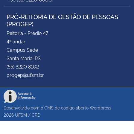
PRÓ-REITORIA DE GESTÃO DE PESSOAS
(PROGEP)
Reitoria - Prédio 47
4º andar
Campus Sede
Santa Maria-RS
(55) 3220 8102
progep@ufsm.br
Acesso à
Informação
Desenvolvido com o CMS de código aberto
Wordpress
2026
UFSM
/
CPD