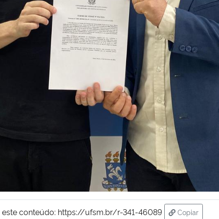
 este conteúdo:
https://ufsm.br/r-341-46089
Copiar