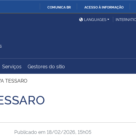
COMUNICA BR
ACESSO À INFORMAÇÃO
Ministério da Defesa
Ministério das Relações
Mini
IR
LANGUAGES
INTERNATI
Exteriores
PARA
O
Ministério da Cidadania
Ministério da Saúde
Mini
CONTEÚDO
s
Serviços
Gestores do sítio
Ministério do
Controladoria-Geral da
Mini
Desenvolvimento Regional
União
Famí
VA TESSARO
Hum
TESSARO
Advocacia-Geral da União
Banco Central do Brasil
Plan
Publicado em
18/02/2026, 15h05