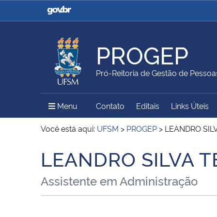
Casa Civil
Ministério da Justiça e
Segurança Pública
PROGEP
Ministério da Agricultura,
Ministério da Educação
Pró-Reitoria de Gestão de Pessoa
Pecuária e Abastecimento
Menu Principal do Sítio
Menu
Contato
Editais
Links Úteis
Ministério do Meio Ambiente
Ministério do Turismo
Você está aqui:
UFSM
>
PROGEP
>
LEANDRO SIL
LEANDRO SILVA 
Início do conteúdo
Secretaria de Governo
Gabinete de Segurança
Assistente em Administração
Institucional