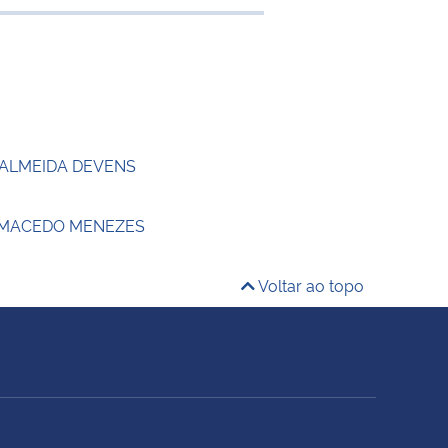
e transferência
 ALMEIDA DEVENS
 MACEDO MENEZES
Voltar ao topo