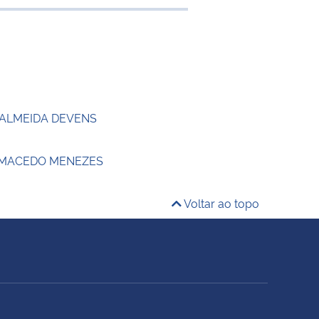
e transferência
 ALMEIDA DEVENS
 MACEDO MENEZES
Voltar ao topo