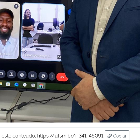
 este conteúdo:
https://ufsm.br/r-341-46091
Copiar