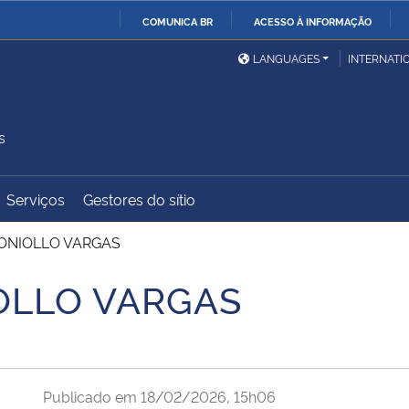
COMUNICA BR
ACESSO À INFORMAÇÃO
Ministério da Defesa
Ministério das Relações
Mini
IR
LANGUAGES
INTERNATI
Exteriores
PARA
O
Ministério da Cidadania
Ministério da Saúde
Mini
CONTEÚDO
s
Serviços
Gestores do sítio
Ministério do
Controladoria-Geral da
Mini
Desenvolvimento Regional
União
Famí
TONIOLLO VARGAS
Hum
OLLO VARGAS
Advocacia-Geral da União
Banco Central do Brasil
Plan
Publicado em
18/02/2026, 15h06