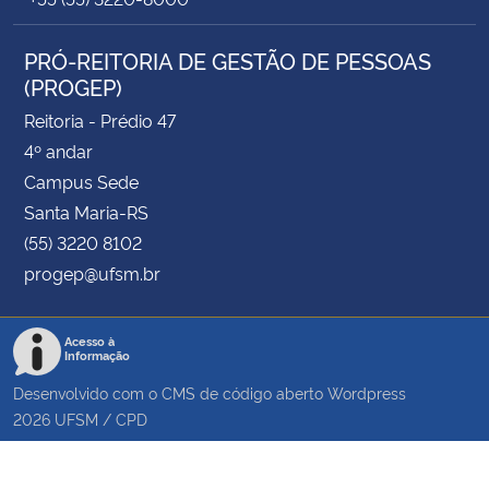
PRÓ-REITORIA DE GESTÃO DE PESSOAS
(PROGEP)
Reitoria - Prédio 47
4º andar
Campus Sede
Santa Maria-RS
(55) 3220 8102
progep@ufsm.br
Acesso à
Informação
Desenvolvido com o CMS de código aberto
Wordpress
2026
UFSM
/
CPD