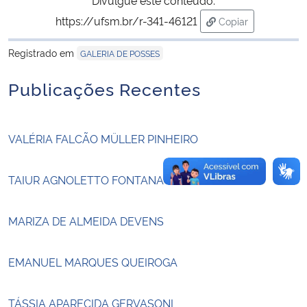
https://ufsm.br/r-341-46121
Copiar
Secretaria-Geral
para área de tran
Registrado em
GALERIA DE POSSES
Secretaria de Governo
Publicações Recentes
Gabinete de Segurança Institucional
VALÉRIA FALCÃO MÜLLER PINHEIRO
Advocacia-Geral da União
Banco Central do Brasil
TAIUR AGNOLETTO FONTANA
Planalto
MARIZA DE ALMEIDA DEVENS
EMANUEL MARQUES QUEIROGA
TÁSSIA APARECIDA GERVASONI