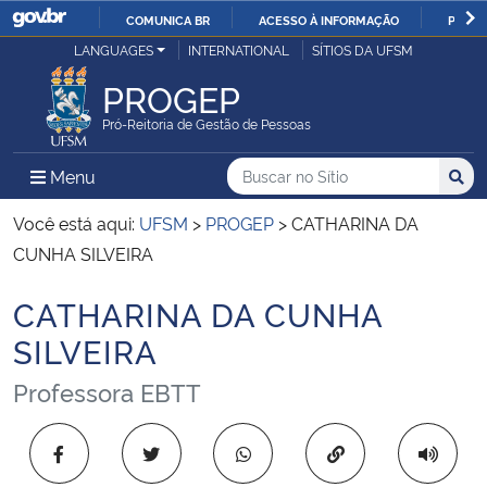
COMUNICA BR
ACESSO À INFORMAÇÃO
PARTI
Casa Civil
LANGUAGES
INTERNATIONAL
SÍTIOS DA UFSM
IR
PARA
PROGEP
Ministério da Justiça e Segurança Pública
O
Pró-Reitoria de Gestão de Pessoas
CONTEÚDO
Ministério da Defesa
Buscar no no Sítio
Busca
Busca:
Menu Principal do Sítio
Menu
Busc
Ministério das Relações Exteriores
Você está aqui:
UFSM
>
PROGEP
>
CATHARINA DA
CUNHA SILVEIRA
Ministério da Economia
CATHARINA DA CUNHA
Início do conteúdo
Ministério da Infraestrutura
SILVEIRA
Professora EBTT
Ministério da Agricultura, Pecuária e Abastecimento
Ministério da Educação
Copiar para área 