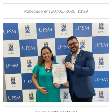
Ministério da Cidadania
Publicado em
20/02/2026, 11h29
Ministério da Saúde
Ministério de Minas e Energia
Ministério da Ciência, Tecnologia, Inovações e Comunicações
Ministério do Meio Ambiente
Ministério do Turismo
Ministério do Desenvolvimento Regional
Controladoria-Geral da União
Ministério da Mulher, da Família e dos Direitos Humanos
Divulgue este conteúdo: