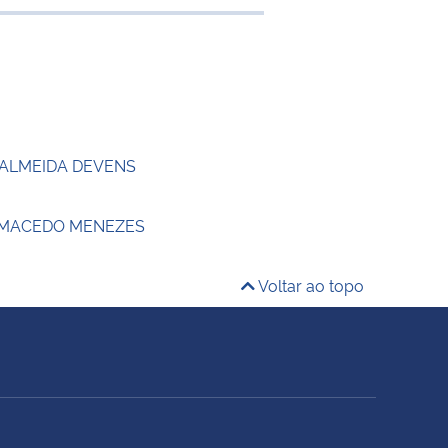
e transferência
 ALMEIDA DEVENS
 MACEDO MENEZES
Voltar ao topo