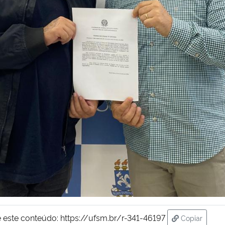
 este conteúdo:
https://ufsm.br/r-341-46197
Copiar