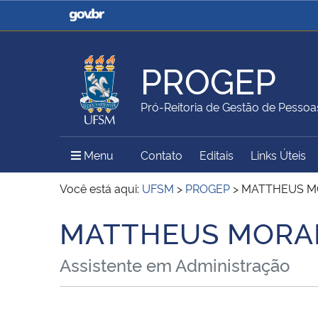
Casa Civil
Ministério da Justiça e
Segurança Pública
PROGEP
Ministério da Agricultura,
Ministério da Educação
Pró-Reitoria de Gestão de Pessoa
Pecuária e Abastecimento
Menu Principal do Sítio
Menu
Contato
Editais
Links Úteis
Ministério do Meio Ambiente
Ministério do Turismo
Você está aqui:
UFSM
>
PROGEP
>
MATTHEUS M
MATTHEUS MORA
Início do conteúdo
Secretaria de Governo
Gabinete de Segurança
Assistente em Administração
Institucional