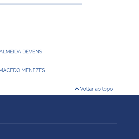
e transferência
 ALMEIDA DEVENS
 MACEDO MENEZES
Voltar ao topo