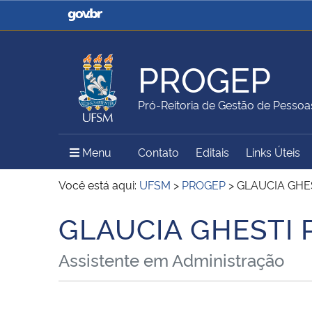
Casa Civil
Ministério da Justiça e
Segurança Pública
PROGEP
Ministério da Agricultura,
Ministério da Educação
Pró-Reitoria de Gestão de Pessoa
Pecuária e Abastecimento
Menu Principal do Sítio
Menu
Contato
Editais
Links Úteis
Ministério do Meio Ambiente
Ministério do Turismo
Você está aqui:
UFSM
>
PROGEP
>
GLAUCIA GHE
GLAUCIA GHESTI 
Início do conteúdo
Secretaria de Governo
Gabinete de Segurança
Assistente em Administração
Institucional