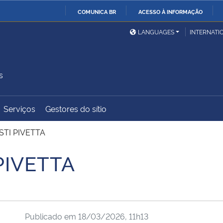
COMUNICA BR
ACESSO À INFORMAÇÃO
Ministério da Defesa
Ministério das Relações
Mini
IR
LANGUAGES
INTERNATI
Exteriores
PARA
O
Ministério da Cidadania
Ministério da Saúde
Mini
CONTEÚDO
s
Serviços
Gestores do sítio
Ministério do
Controladoria-Geral da
Mini
Desenvolvimento Regional
União
Famí
STI PIVETTA
Hum
PIVETTA
Advocacia-Geral da União
Banco Central do Brasil
Plan
Publicado em
18/03/2026, 11h13