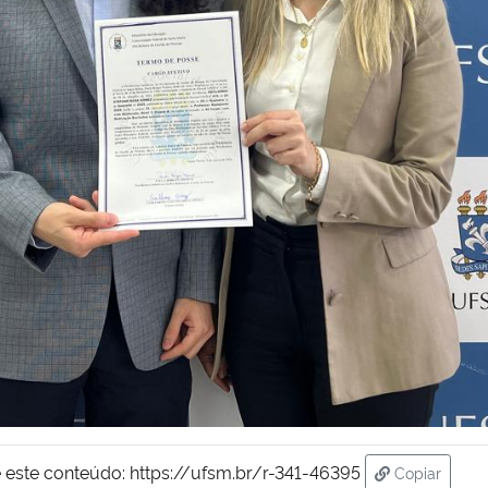
 este conteúdo:
https://ufsm.br/r-341-46395
Copiar