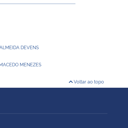
e transferência
 ALMEIDA DEVENS
 MACEDO MENEZES
Voltar ao topo