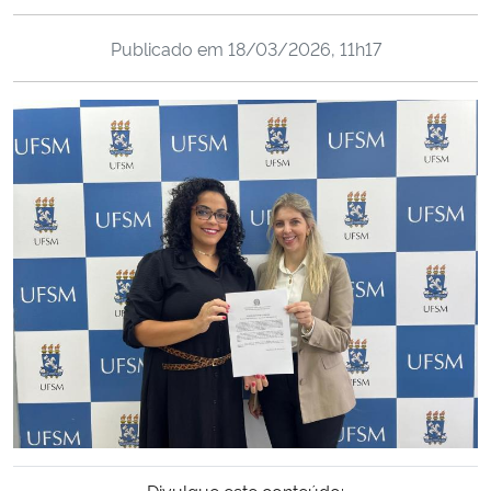
Ministério da Cidadania
Publicado em
18/03/2026, 11h17
Ministério da Saúde
Ministério de Minas e Energia
Ministério da Ciência, Tecnologia, Inovações e Comunicações
Ministério do Meio Ambiente
Ministério do Turismo
Ministério do Desenvolvimento Regional
Controladoria-Geral da União
Ministério da Mulher, da Família e dos Direitos Humanos
Divulgue este conteúdo: