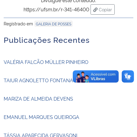
https://ufsm.br/r-341-46400
Copiar
Secretaria-Geral
para área de tra
Registrado em
GALERIA DE POSSES
Secretaria de Governo
Publicações Recentes
Gabinete de Segurança Institucional
VALÉRIA FALCÃO MÜLLER PINHEIRO
Advocacia-Geral da União
Banco Central do Brasil
TAIUR AGNOLETTO FONTANA
Planalto
MARIZA DE ALMEIDA DEVENS
EMANUEL MARQUES QUEIROGA
TÁSSIA APARECIDA GERVASONI