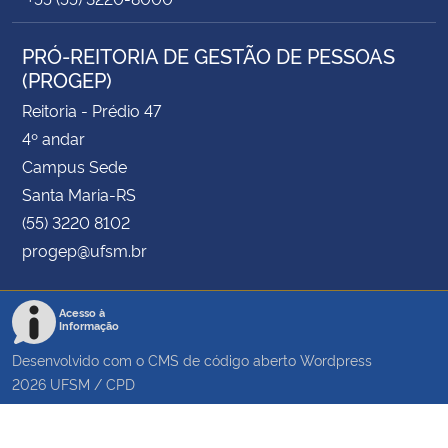
PRÓ-REITORIA DE GESTÃO DE PESSOAS
(PROGEP)
Reitoria - Prédio 47
4º andar
Campus Sede
Santa Maria-RS
(55) 3220 8102
progep@ufsm.br
Acesso à
Informação
Desenvolvido com o CMS de código aberto
Wordpress
2026
UFSM
/
CPD