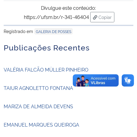
Divulgue este conteúdo:
Secretaria-Geral
https://ufsm.br/r-341-46404
Copiar
para área de tran
Secretaria de Governo
Registrado em
GALERIA DE POSSES
Publicações Recentes
Gabinete de Segurança Institucional
Advocacia-Geral da União
VALÉRIA FALCÃO MÜLLER PINHEIRO
Banco Central do Brasil
TAIUR AGNOLETTO FONTANA
Planalto
MARIZA DE ALMEIDA DEVENS
EMANUEL MARQUES QUEIROGA