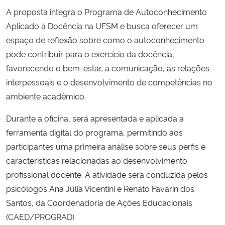
A proposta integra o Programa de Autoconhecimento
Secretaria-Geral
Aplicado à Docência na UFSM e busca oferecer um
espaço de reflexão sobre como o autoconhecimento
Secretaria de Governo
pode contribuir para o exercício da docência,
favorecendo o bem-estar, a comunicação, as relações
Gabinete de Segurança Institucional
interpessoais e o desenvolvimento de competências no
ambiente acadêmico.
Advocacia-Geral da União
Durante a oficina, será apresentada e aplicada a
Banco Central do Brasil
ferramenta digital do programa, permitindo aos
participantes uma primeira análise sobre seus perfis e
Planalto
características relacionadas ao desenvolvimento
profissional docente. A atividade será conduzida pelos
psicólogos Ana Júlia Vicentini e Renato Favarin dos
Santos, da Coordenadoria de Ações Educacionais
(CAED/PROGRAD).