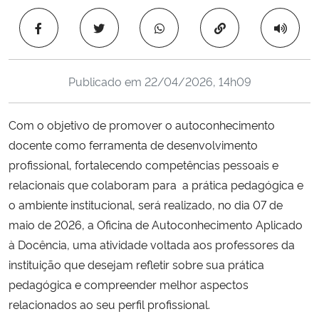
Ministério da Cidadania
Copiar para área 
Ministério da Saúde
Publicado em
22/04/2026, 14h09
Ministério de Minas e Energia
Com o objetivo de p
romover o autoconhecimento
Ministério da Ciência, Tecnologia, Inovações e Comunicações
docente como ferramenta de desenvolvimento
profissional, fortalecendo competências pessoais e
Ministério do Meio Ambiente
relacionais que colaboram para a prática pedagógica e
Ministério do Turismo
o ambiente institucional, será realizado, no dia 07 de
maio de 2026, a Oficina de Autoconhecimento Aplicado
Ministério do Desenvolvimento Regional
à Docência, uma atividade voltada aos professores da
instituição que desejam refletir sobre sua prática
Controladoria-Geral da União
pedagógica e compreender melhor aspectos
relacionados ao seu perfil profissional.
Ministério da Mulher, da Família e dos Direitos Humanos