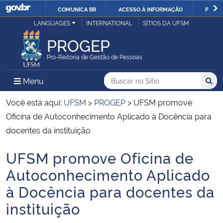
COMUNICA BR
ACESSO À INFORMAÇÃO
PARTI
Casa Civil
LANGUAGES
INTERNATIONAL
SÍTIOS DA UFSM
IR
PARA
PROGEP
Ministério da Justiça e Segurança Pública
O
Pró-Reitoria de Gestão de Pessoas
CONTEÚDO
Ministério da Defesa
Buscar no no Sítio
Busca
Busca:
Menu Principal do Sítio
Menu
Busc
Ministério das Relações Exteriores
Você está aqui:
UFSM
>
PROGEP
>
UFSM promove
Oficina de Autoconhecimento Aplicado à Docência para
Ministério da Economia
docentes da instituição
UFSM promove Oficina de
Ministério da Infraestrutura
Início do conteúdo
Autoconhecimento Aplicado
Ministério da Agricultura, Pecuária e Abastecimento
à Docência para docentes da
instituição
Ministério da Educação