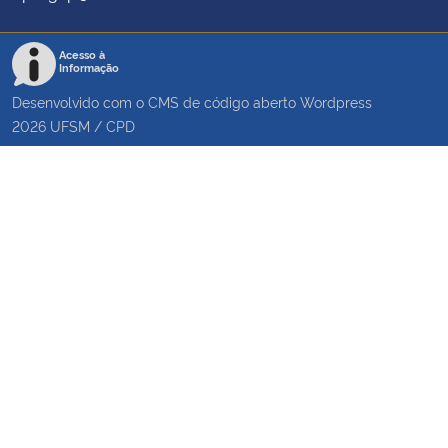
Acesso à
Informação
Desenvolvido com o CMS de código aberto
Wordpress
2026
UFSM
/
CPD