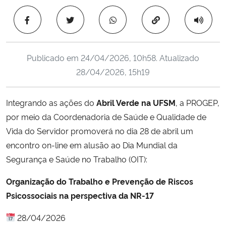
Ministério da Cidadania
Copiar para área 
Ministério da Saúde
Publicado em
24/04/2026, 10h58
. Atualizado
Ministério de Minas e Energia
28/04/2026, 15h19
Ministério da Ciência, Tecnologia, Inovações e Comunicações
Integrando as ações do
Abril Verde na UFSM
, a PROGEP,
por meio da Coordenadoria de Saúde e Qualidade de
Ministério do Meio Ambiente
Vida do Servidor promoverá no dia 28 de abril um
Ministério do Turismo
encontro on-line em alusão ao Dia Mundial da
Segurança e Saúde no Trabalho (OIT):
Ministério do Desenvolvimento Regional
Organização do Trabalho e Prevenção de Riscos
Psicossociais na perspectiva da NR-17
Controladoria-Geral da União
28/04/2026
Ministério da Mulher, da Família e dos Direitos Humanos