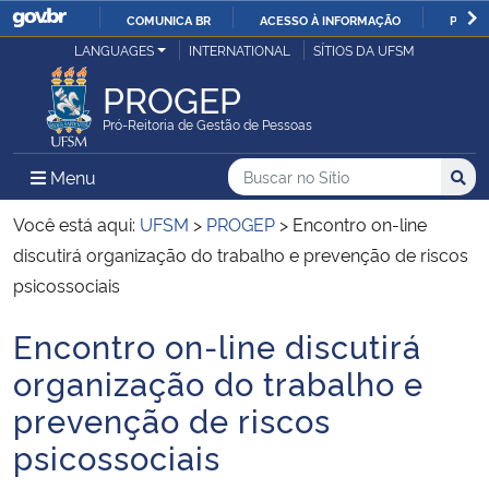
COMUNICA BR
ACESSO À INFORMAÇÃO
PARTI
Casa Civil
LANGUAGES
INTERNATIONAL
SÍTIOS DA UFSM
IR
PARA
PROGEP
Ministério da Justiça e Segurança Pública
O
Pró-Reitoria de Gestão de Pessoas
CONTEÚDO
Ministério da Defesa
Buscar no no Sítio
Busca
Busca:
Menu Principal do Sítio
Menu
Busc
Ministério das Relações Exteriores
Você está aqui:
UFSM
>
PROGEP
>
Encontro on-line
discutirá organização do trabalho e prevenção de riscos
Ministério da Economia
psicossociais
Encontro on-line discutirá
Ministério da Infraestrutura
Início do conteúdo
organização do trabalho e
Ministério da Agricultura, Pecuária e Abastecimento
prevenção de riscos
psicossociais
Ministério da Educação