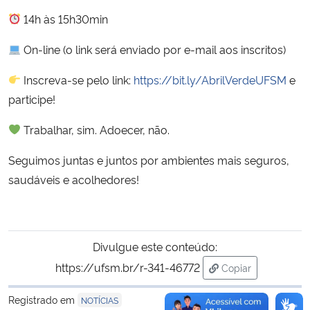
14h às 15h30min
Secretaria-Geral
On-line (o link será enviado por e-mail aos inscritos)
Secretaria de Governo
Inscreva-se pelo link:
https://bit.ly/AbrilVerdeUFSM
e
participe!
Gabinete de Segurança Institucional
Trabalhar, sim. Adoecer, não.
Advocacia-Geral da União
Seguimos juntas e juntos por ambientes mais seguros,
saudáveis e acolhedores!
Banco Central do Brasil
Planalto
Divulgue este conteúdo:
https://ufsm.br/r-341-46772
Copiar
para área de tran
Registrado em
NOTÍCIAS