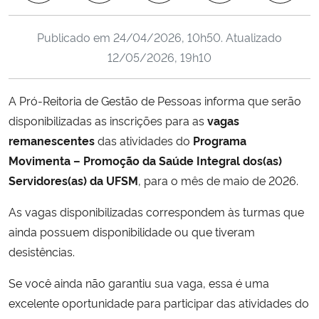
Ministério da Cidadania
Publicado em
24/04/2026, 10h50
. Atualizado
Ministério da Saúde
12/05/2026, 19h10
Ministério de Minas e Energia
A Pró-Reitoria de Gestão de Pessoas informa que serão
disponibilizadas as inscrições para as
vagas
Ministério da Ciência, Tecnologia, Inovações e Comunicações
remanescentes
das atividades do
Programa
Movimenta – Promoção da Saúde Integral dos(as)
Ministério do Meio Ambiente
Servidores(as) da UFSM
, para o mês de maio de 2026.
Ministério do Turismo
As vagas disponibilizadas correspondem às turmas que
ainda possuem disponibilidade ou que tiveram
Ministério do Desenvolvimento Regional
desistências.
Controladoria-Geral da União
Se você ainda não garantiu sua vaga, ess
a é uma
excelente oportunidade para participar das atividades do
Ministério da Mulher, da Família e dos Direitos Humanos