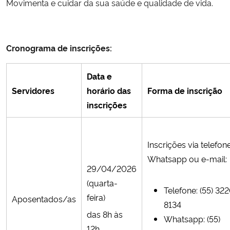
Movimenta e cuidar da sua saúde e qualidade de vida.
Secretaria-Geral
Cronograma de inscrições:
Secretaria de Governo
Data e
Gabinete de Segurança Institucional
Servidores
horário das
Forma de inscrição
inscrições
Advocacia-Geral da União
Banco Central do Brasil
Inscrições via telefone
Whatsapp ou e-mail:
Planalto
29/04/2026
(quarta-
Telefone: (55) 32
feira)
Aposentados/as
8134
das 8h às
Whatsapp: (55)
12h