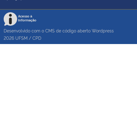
Acesso à
Informação
Desenvolvido com o CMS de código aberto
Wordpress
2026
UFSM
/
CPD