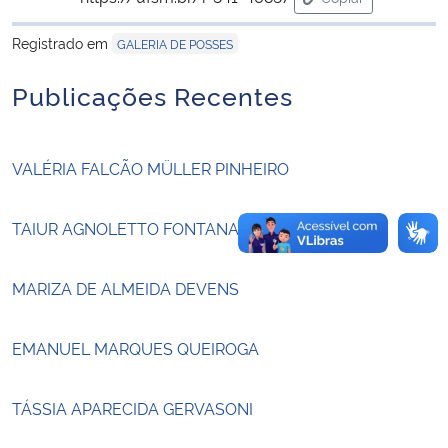
para área de tran
Registrado em
GALERIA DE POSSES
Secretaria-Geral
Publicações Recentes
Secretaria de Governo
Gabinete de Segurança Institucional
VALÉRIA FALCÃO MÜLLER PINHEIRO
Advocacia-Geral da União
TAIUR AGNOLETTO FONTANA
Banco Central do Brasil
MARIZA DE ALMEIDA DEVENS
Planalto
EMANUEL MARQUES QUEIROGA
TÁSSIA APARECIDA GERVASONI