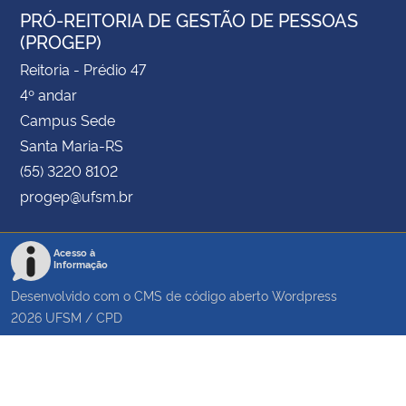
PRÓ-REITORIA DE GESTÃO DE PESSOAS
(PROGEP)
Reitoria - Prédio 47
4º andar
Campus Sede
Santa Maria-RS
(55) 3220 8102
progep@ufsm.br
Acesso à
Informação
Desenvolvido com o CMS de código aberto
Wordpress
2026
UFSM
/
CPD