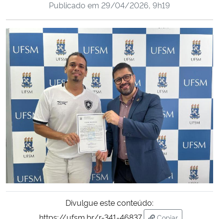
Publicado em
29/04/2026, 9h19
Ministério da Cidadania
Ministério da Saúde
Ministério de Minas e Energia
Ministério da Ciência, Tecnologia, Inovações e Comunicações
Ministério do Meio Ambiente
Ministério do Turismo
Ministério do Desenvolvimento Regional
Controladoria-Geral da União
Divulgue este conteúdo:
Ministério da Mulher, da Família e dos Direitos Humanos
https://ufsm.br/r-341-46837
Copiar