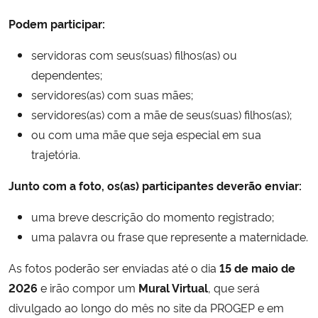
Podem participar:
Secretaria-Geral
servidoras com seus(suas) filhos(as) ou
Secretaria de Governo
dependentes;
servidores(as) com suas mães;
Gabinete de Segurança Institucional
servidores(as) com a mãe de seus(suas) filhos(as);
ou com uma mãe que seja especial em sua
Advocacia-Geral da União
trajetória.
Banco Central do Brasil
Junto com a foto, os(as) participantes deverão enviar:
uma breve descrição do momento registrado;
Planalto
uma palavra ou frase que represente a maternidade.
As fotos poderão ser enviadas até o dia
15 de maio de
2026
e irão compor um
Mural Virtual
, que será
divulgado ao longo do mês no site da PROGEP e em