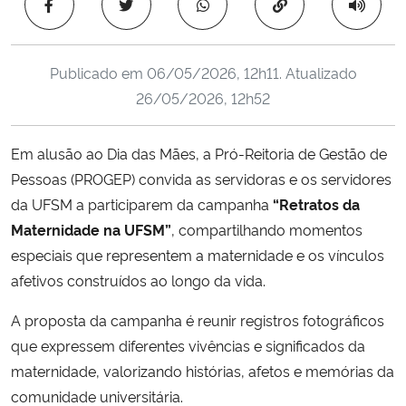
Copiar para área 
Ministério da Cidadania
Ministério da Saúde
Publicado em
06/05/2026, 12h11
. Atualizado
26/05/2026, 12h52
Ministério de Minas e Energia
Em alusão ao Dia das Mães, a Pró-Reitoria de Gestão de
Ministério da Ciência, Tecnologia, Inovações e Comunicações
Pessoas (PROGEP) convida as servidoras e os servidores
da UFSM a participarem da campanha
“Retratos da
Ministério do Meio Ambiente
Maternidade na UFSM”
, compartilhando momentos
especiais que representem a maternidade e os vínculos
Ministério do Turismo
afetivos construídos ao longo da vida.
Ministério do Desenvolvimento Regional
A proposta da campanha é reunir registros fotográficos
que expressem diferentes vivências e significados da
Controladoria-Geral da União
maternidade, valorizando histórias, afetos e memórias da
comunidade universitária.
Ministério da Mulher, da Família e dos Direitos Humanos