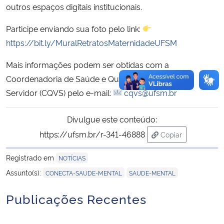
outros espaços digitais institucionais.
Participe enviando sua foto pelo link:
https://bit.ly/MuralRetratosMaternidadeUFSM
Mais informações podem ser obtidas com a
Coordenadoria de Saúde e Qualidade de Vida do
Servidor (CQVS) pelo e-mail:
cqvs@ufsm.br
Divulgue este conteúdo:
https://ufsm.br/r-341-46888
Copiar
para área de tran
Registrado em
NOTÍCIAS
,
Assunto(s):
CONECTA-SAUDE-MENTAL
SAUDE-MENTAL
Publicações Recentes