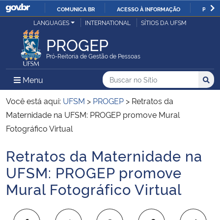
COMUNICA BR
ACESSO À INFORMAÇÃO
PARTI
Casa Civil
LANGUAGES
INTERNATIONAL
SÍTIOS DA UFSM
IR
PARA
PROGEP
Ministério da Justiça e Segurança Pública
O
Pró-Reitoria de Gestão de Pessoas
CONTEÚDO
Ministério da Defesa
Buscar no no Sítio
Busca
Busca:
Menu Principal do Sítio
Menu
Busc
Ministério das Relações Exteriores
Você está aqui:
UFSM
>
PROGEP
>
Retratos da
Maternidade na UFSM: PROGEP promove Mural
Ministério da Economia
Fotográfico Virtual
Retratos da Maternidade na
Ministério da Infraestrutura
Início do conteúdo
UFSM: PROGEP promove
Ministério da Agricultura, Pecuária e Abastecimento
Mural Fotográfico Virtual
Ministério da Educação