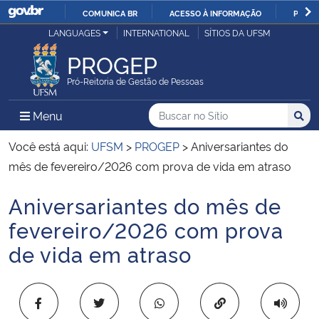
COMUNICA BR
ACESSO À INFORMAÇÃO
PARTI
Casa Civil
LANGUAGES
INTERNATIONAL
SÍTIOS DA UFSM
IR
PARA
PROGEP
Ministério da Justiça e Segurança Pública
O
Pró-Reitoria de Gestão de Pessoas
CONTEÚDO
Ministério da Defesa
Buscar no no Sítio
Busca
Busca:
Menu Principal do Sítio
Menu
Busc
Ministério das Relações Exteriores
Você está aqui:
UFSM
>
PROGEP
>
Aniversariantes do
mês de fevereiro/2026 com prova de vida em atraso
Ministério da Economia
Aniversariantes do mês de
Início do conteúdo
Ministério da Infraestrutura
fevereiro/2026 com prova
de vida em atraso
Ministério da Agricultura, Pecuária e Abastecimento
Ministério da Educação
Copiar para área 