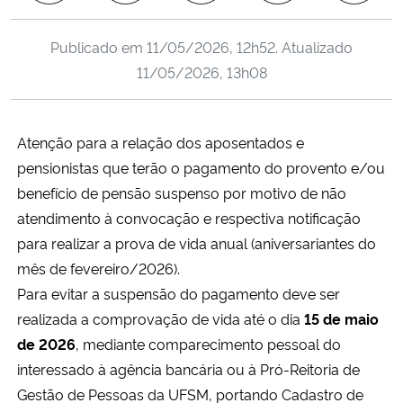
Ministério da Cidadania
Publicado em
11/05/2026, 12h52
. Atualizado
Ministério da Saúde
11/05/2026, 13h08
Ministério de Minas e Energia
Atenção para a relação dos aposentados e
Ministério da Ciência, Tecnologia, Inovações e Comunicações
pensionistas que terão o pagamento do provento e/ou
benefício de pensão suspenso por motivo de não
Ministério do Meio Ambiente
atendimento à convocação e respectiva notificação
para realizar a prova de vida anual (aniversariantes do
Ministério do Turismo
mês de fevereiro/2026).
Para evitar a suspensão do pagamento deve ser
Ministério do Desenvolvimento Regional
realizada a comprovação de vida até o dia
15 de maio
de 2026
, mediante comparecimento pessoal do
Controladoria-Geral da União
interessado à agência bancária ou à Pró-Reitoria de
Gestão de Pessoas da UFSM, portando Cadastro de
Ministério da Mulher, da Família e dos Direitos Humanos