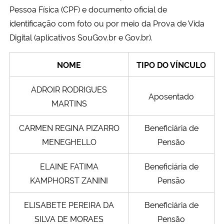
Pessoa Física (CPF) e documento oficial de
identificação com foto ou por meio da Prova de Vida
Secretaria-Geral
Digital (aplicativos SouGov.br e Gov.br).
Secretaria de Governo
NOME
TIPO DO VÍNCULO
Gabinete de Segurança Institucional
ADROIR RODRIGUES
Aposentado
MARTINS
Advocacia-Geral da União
CARMEN REGINA PIZARRO
Beneficiária de
Banco Central do Brasil
MENEGHELLO
Pensão
Planalto
ELAINE FATIMA
Beneficiária de
KAMPHORST ZANINI
Pensão
ELISABETE PEREIRA DA
Beneficiária de
SILVA DE MORAES
Pensão