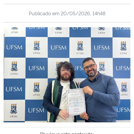
Ministério da Cidadania
Publicado em
20/05/2026, 14h48
Ministério da Saúde
Ministério de Minas e Energia
Ministério da Ciência, Tecnologia, Inovações e Comunicações
Ministério do Meio Ambiente
Ministério do Turismo
Ministério do Desenvolvimento Regional
Controladoria-Geral da União
Ministério da Mulher, da Família e dos Direitos Humanos
Divulgue este conteúdo: