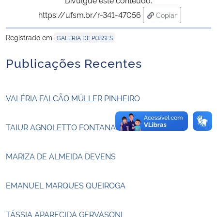
https://ufsm.br/r-341-47056
Copiar
Secretaria-Geral
para área de tran
Registrado em
GALERIA DE POSSES
Secretaria de Governo
Publicações Recentes
Gabinete de Segurança Institucional
VALÉRIA FALCÃO MÜLLER PINHEIRO
Advocacia-Geral da União
Banco Central do Brasil
TAIUR AGNOLETTO FONTANA
Planalto
MARIZA DE ALMEIDA DEVENS
EMANUEL MARQUES QUEIROGA
TÁSSIA APARECIDA GERVASONI