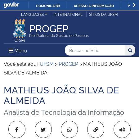
COMUNICA BR
ACESSO À INFORMAÇÃO
PARTI
Casa Civil
LANGUAGES
INTERNATIONAL
SÍTIOS DA UFSM
IR
PARA
PROGEP
Ministério da Justiça e Segurança Pública
O
Pró-Reitoria de Gestão de Pessoas
CONTEÚDO
Ministério da Defesa
Buscar no no Sítio
Busca
Busca:
Menu Principal do Sítio
Menu
Busc
Ministério das Relações Exteriores
Você está aqui:
UFSM
>
PROGEP
>
MATHEUS JOÃO
SILVA DE ALMEIDA
Ministério da Economia
MATHEUS JOÃO SILVA DE
Início do conteúdo
Ministério da Infraestrutura
ALMEIDA
Analista de Tecnologia da Informação
Ministério da Agricultura, Pecuária e Abastecimento
Ministério da Educação
Copiar para área 