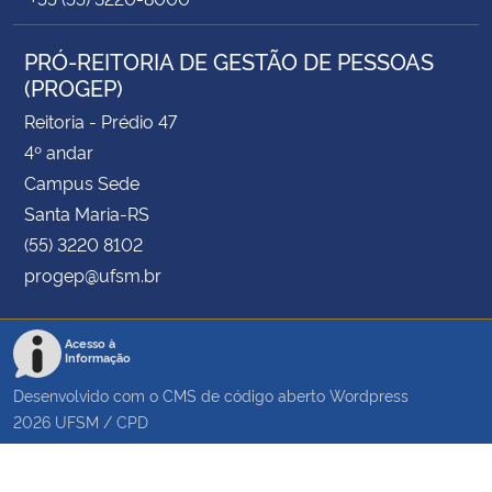
PRÓ-REITORIA DE GESTÃO DE PESSOAS
(PROGEP)
Reitoria - Prédio 47
4º andar
Campus Sede
Santa Maria-RS
(55) 3220 8102
progep@ufsm.br
Acesso à
Informação
Desenvolvido com o CMS de código aberto
Wordpress
2026
UFSM
/
CPD