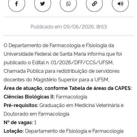
Copiar para área 
Ministério da Cidadania
Ministério da Saúde
Publicado em
09/06/2026, 8h13
Ministério de Minas e Energia
O Departamento de Farmacologia e Fisiologia da
Universidade Federal de Santa Maria informa que foi
Ministério da Ciência, Tecnologia, Inovações e Comunicações
publicado o Edital n. 01/2026/DFF/CCS/UFSM,
Chamada Pública para redistribuição de servidores
Ministério do Meio Ambiente
docentes do Magistério Superior para a UFSM.
Ministério do Turismo
Área de atuação, conforme Tabela de áreas da CAPES:
Ciências Biológicas II:
Farmacologia
Ministério do Desenvolvimento Regional
Pré-requisitos:
Graduação em Medicina Veterinária e
Doutorado em Farmacologia
Controladoria-Geral da União
Nº de vagas:
1
Lotação:
Departamento de Fisiologia e Farmacologia
Ministério da Mulher, da Família e dos Direitos Humanos