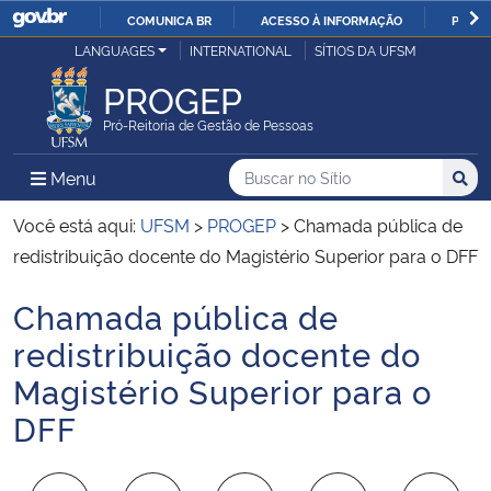
COMUNICA BR
ACESSO À INFORMAÇÃO
PARTI
Casa Civil
LANGUAGES
INTERNATIONAL
SÍTIOS DA UFSM
IR
PARA
PROGEP
Ministério da Justiça e Segurança Pública
O
Pró-Reitoria de Gestão de Pessoas
CONTEÚDO
Ministério da Defesa
Buscar no no Sítio
Busca
Busca:
Menu Principal do Sítio
Menu
Busc
Ministério das Relações Exteriores
Você está aqui:
UFSM
>
PROGEP
>
Chamada pública de
redistribuição docente do Magistério Superior para o DFF
Ministério da Economia
Chamada pública de
Início do conteúdo
Ministério da Infraestrutura
redistribuição docente do
Magistério Superior para o
Ministério da Agricultura, Pecuária e Abastecimento
DFF
Ministério da Educação