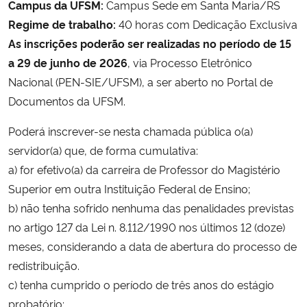
Campus da UFSM:
Campus Sede em Santa Maria/RS
Regime de trabalho:
40 horas com Dedicação Exclusiva
Secretaria-Geral
As inscrições poderão ser realizadas no período de 15
a 29 de junho de 2026
, via Processo Eletrônico
Secretaria de Governo
Nacional (PEN-SIE/UFSM), a ser aberto no Portal de
Documentos da UFSM.
Gabinete de Segurança Institucional
Poderá inscrever-se nesta chamada pública o(a)
Advocacia-Geral da União
servidor(a) que, de forma cumulativa:
a) for efetivo(a) da carreira de Professor do Magistério
Banco Central do Brasil
Superior em outra Instituição Federal de Ensino;
b) não tenha sofrido nenhuma das penalidades previstas
Planalto
no artigo 127 da Lei n. 8.112/1990 nos últimos 12 (doze)
meses, considerando a data de abertura do processo de
redistribuição.
c) tenha cumprido o período de três anos do estágio
probatório;