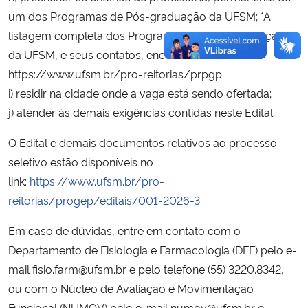
um dos Programas de Pós-graduação da UFSM; *A
listagem completa dos Programas de Pós-Graduação
da UFSM, e seus contatos, encontra-se em
https://www.ufsm.br/pro-reitorias/prpgp
i) residir na cidade onde a vaga está sendo ofertada;
j) atender às demais exigências contidas neste Edital.
O Edital e demais documentos relativos ao processo
seletivo estão disponíveis no
link:
https://www.ufsm.br/pro-
reitorias/progep/editais/001-2026-3
Em caso de dúvidas, entre em contato com o
Departamento de Fisiologia e Farmacologia (DFF) pelo e-
mail fisio.farm@ufsm.br e pelo telefone (55) 3220.8342,
ou com o Núcleo de Avaliação e Movimentação
Funcional (NUMOV) pelo e-mail numov@ufsm.br e