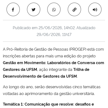
Ministério da Cidadania
Copiar para área 
Ministério da Saúde
Publicado em
25/06/2026, 14h02
. Atualizado
Ministério de Minas e Energia
29/06/2026, 11h17
Ministério da Ciência, Tecnologia, Inovações e Comunicações
A Pró-Reitoria de Gestão de Pessoas (PROGEP) está com
inscrições abertas para mais uma edição do projeto
Ministério do Meio Ambiente
Gestão em Movimento: Laboratórios de Conversa com
Ministério do Turismo
Gestores da UFSM
, ação integrante da
Trilha de
Desenvolvimento de Gestores da UFSM
.
Ministério do Desenvolvimento Regional
Ao longo do ano, serão desenvolvidas cinco temáticas
voltadas ao aprimoramento da gestão universitária.
Controladoria-Geral da União
Temática 1: Comunicação que resolve: desafios e
Ministério da Mulher, da Família e dos Direitos Humanos