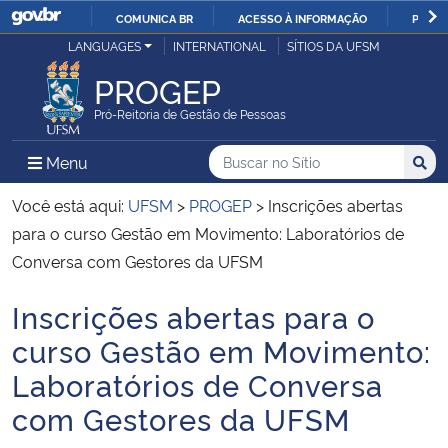
COMUNICA BR
ACESSO À INFORMAÇÃO
PARTI
Casa Civil
LANGUAGES
INTERNATIONAL
SÍTIOS DA UFSM
IR
PARA
PROGEP
Ministério da Justiça e Segurança Pública
O
Pró-Reitoria de Gestão de Pessoas
CONTEÚDO
Ministério da Defesa
Buscar no no Sítio
Busca
Busca:
Menu Principal do Sítio
Menu
Busc
Ministério das Relações Exteriores
Você está aqui:
UFSM
>
PROGEP
>
Inscrições abertas
para o curso Gestão em Movimento: Laboratórios de
Ministério da Economia
Conversa com Gestores da UFSM
Inscrições abertas para o
Ministério da Infraestrutura
Início do conteúdo
curso Gestão em Movimento:
Ministério da Agricultura, Pecuária e Abastecimento
Laboratórios de Conversa
com Gestores da UFSM
Ministério da Educação