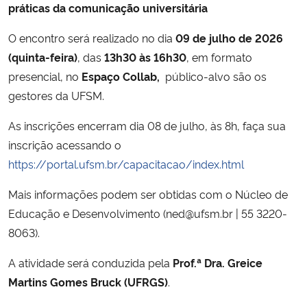
práticas da comunicação universitária
Secretaria-Geral
O encontro será realizado no dia
09 de julho de 2026
(quinta-feira)
, das
13h30 às 16h30
, em formato
Secretaria de Governo
presencial, no
Espaço Collab,
público-alvo são os
gestores da UFSM.
Gabinete de Segurança Institucional
As inscrições encerram dia 08 de julho, às 8h, faça sua
Advocacia-Geral da União
inscrição acessando o
https://portal.ufsm.br/capacitacao/index.html
Banco Central do Brasil
Mais informações podem ser obtidas com o Núcleo de
Educação e Desenvolvimento (ned@ufsm.br | 55 3220-
Planalto
8063).
A atividade será conduzida pela
Prof.ª Dra. Greice
Martins Gomes Bruck (UFRGS)
.