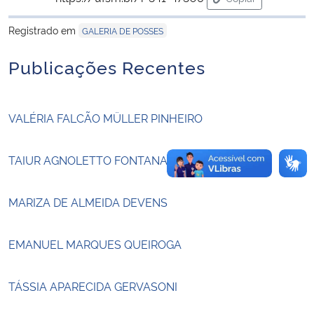
para área de tran
Registrado em
GALERIA DE POSSES
Secretaria-Geral
Publicações Recentes
Secretaria de Governo
Gabinete de Segurança Institucional
VALÉRIA FALCÃO MÜLLER PINHEIRO
Advocacia-Geral da União
TAIUR AGNOLETTO FONTANA
Banco Central do Brasil
MARIZA DE ALMEIDA DEVENS
Planalto
EMANUEL MARQUES QUEIROGA
TÁSSIA APARECIDA GERVASONI