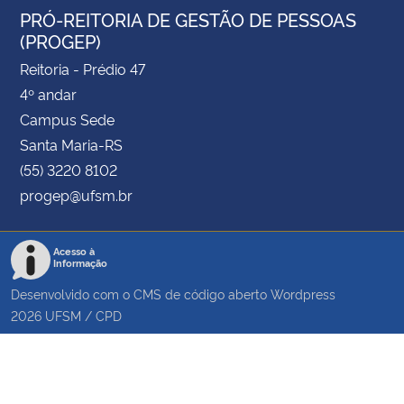
PRÓ-REITORIA DE GESTÃO DE PESSOAS
(PROGEP)
Reitoria - Prédio 47
4º andar
Campus Sede
Santa Maria-RS
(55) 3220 8102
progep@ufsm.br
Acesso à
Informação
Desenvolvido com o CMS de código aberto
Wordpress
2026
UFSM
/
CPD