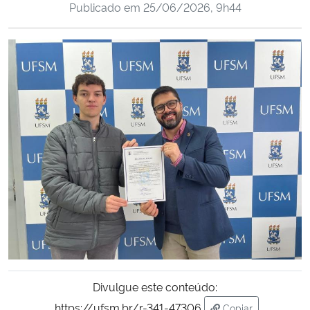
Publicado em
25/06/2026, 9h44
Ministério da Cidadania
Ministério da Saúde
Ministério de Minas e Energia
Ministério da Ciência, Tecnologia, Inovações e Comunicações
Ministério do Meio Ambiente
Ministério do Turismo
Ministério do Desenvolvimento Regional
Controladoria-Geral da União
Divulgue este conteúdo:
Ministério da Mulher, da Família e dos Direitos Humanos
https://ufsm.br/r-341-47306
Copiar