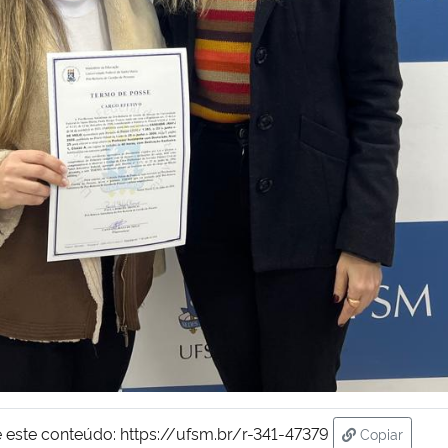
 este conteúdo:
https://ufsm.br/r-341-47379
Copiar