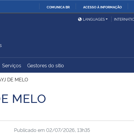
COMUNICA BR
ACESSO À INFORMAÇÃO
Ministério da Defesa
Ministério das Relações
Mini
IR
LANGUAGES
INTERNATI
Exteriores
PARA
O
Ministério da Cidadania
Ministério da Saúde
Mini
CONTEÚDO
s
Serviços
Gestores do sítio
Ministério do
Controladoria-Geral da
Mini
Desenvolvimento Regional
União
Famí
AYJ DE MELO
Hum
DE MELO
Advocacia-Geral da União
Banco Central do Brasil
Plan
Publicado em
02/07/2026, 13h35