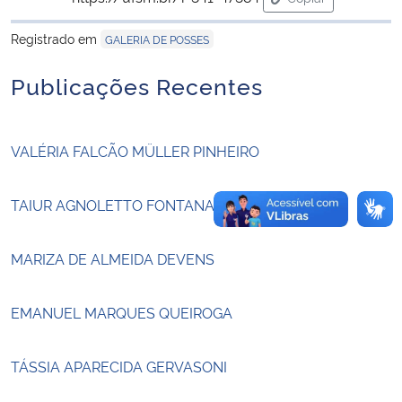
para área de tran
Registrado em
GALERIA DE POSSES
Secretaria-Geral
Publicações Recentes
Secretaria de Governo
Gabinete de Segurança Institucional
VALÉRIA FALCÃO MÜLLER PINHEIRO
Advocacia-Geral da União
TAIUR AGNOLETTO FONTANA
Banco Central do Brasil
MARIZA DE ALMEIDA DEVENS
Planalto
EMANUEL MARQUES QUEIROGA
TÁSSIA APARECIDA GERVASONI