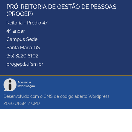
PRÓ-REITORIA DE GESTÃO DE PESSOAS
(PROGEP)
Reitoria - Prédio 47
4º andar
Campus Sede
Santa Maria-RS
(55) 3220 8102
progep@ufsm.br
Acesso à
Informação
Desenvolvido com o CMS de código aberto
Wordpress
2026
UFSM
/
CPD