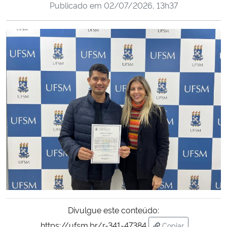
Publicado em
02/07/2026, 13h37
Ministério da Cidadania
Ministério da Saúde
Ministério de Minas e Energia
Ministério da Ciência, Tecnologia, Inovações e Comunicações
Ministério do Meio Ambiente
Ministério do Turismo
Ministério do Desenvolvimento Regional
Controladoria-Geral da União
Divulgue este conteúdo:
Ministério da Mulher, da Família e dos Direitos Humanos
https://ufsm.br/r-341-47384
Copiar