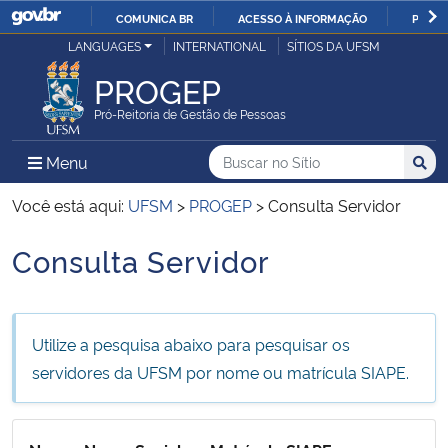
COMUNICA BR
ACESSO À INFORMAÇÃO
PARTI
Casa Civil
LANGUAGES
INTERNATIONAL
SÍTIOS DA UFSM
IR
PARA
PROGEP
Ministério da Justiça e Segurança Pública
O
Pró-Reitoria de Gestão de Pessoas
CONTEÚDO
Ministério da Defesa
Buscar no no Sítio
Busca
Busca:
Menu Principal do Sítio
Menu
Busc
Ministério das Relações Exteriores
Você está aqui:
UFSM
>
PROGEP
>
Consulta Servidor
Consulta Servidor
Ministério da Economia
Início do conteúdo
Ministério da Infraestrutura
Utilize a pesquisa abaixo para pesquisar os
Ministério da Agricultura, Pecuária e Abastecimento
servidores da UFSM por nome ou matrícula SIAPE.
Ministério da Educação