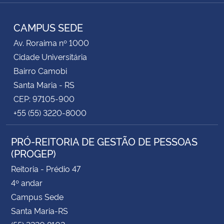
Facebook
RSS
Secretaria-Geral
CAMPUS SEDE
Av. Roraima nº 1000
Secretaria de Governo
Cidade Universitária
Bairro Camobi
Gabinete de Segurança Institucional
Santa Maria - RS
CEP: 97105-900
Advocacia-Geral da União
+55 (55) 3220-8000
Banco Central do Brasil
PRÓ-REITORIA DE GESTÃO DE PESSOAS
(PROGEP)
Planalto
Reitoria - Prédio 47
4º andar
Campus Sede
Santa Maria-RS