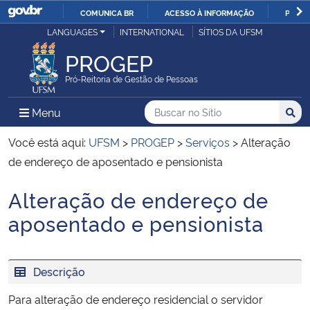
COMUNICA BR
ACESSO À INFORMAÇÃO
PARTI
Casa Civil
LANGUAGES
INTERNATIONAL
SÍTIOS DA UFSM
IR
PARA
PROGEP
Ministério da Justiça e Segurança Pública
O
Pró-Reitoria de Gestão de Pessoas
CONTEÚDO
Ministério da Defesa
Buscar no no Sítio
Busca
Busca:
Menu Principal do Sítio
Menu
Busc
Ministério das Relações Exteriores
Você está aqui:
UFSM
>
PROGEP
>
Serviços
>
Alteração
de endereço de aposentado e pensionista
Ministério da Economia
Alteração de endereço de
Início do conteúdo
Ministério da Infraestrutura
aposentado e pensionista
Ministério da Agricultura, Pecuária e Abastecimento
Descrição
Ministério da Educação
Para alteração de endereço residencial o servidor