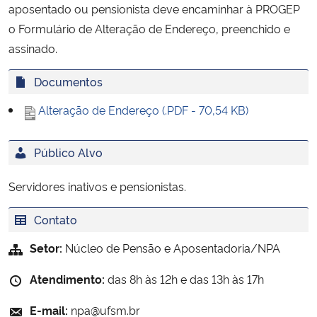
aposentado ou pensionista deve encaminhar à PROGEP
Ministério da Cidadania
o Formulário de Alteração de Endereço, preenchido e
assinado.
Ministério da Saúde
Documentos
Ministério de Minas e Energia
Alteração de Endereço (.PDF - 70,54 KB)
Ministério da Ciência, Tecnologia, Inovações e Comunicações
Público Alvo
Ministério do Meio Ambiente
Servidores inativos e pensionistas.
Ministério do Turismo
Contato
Ministério do Desenvolvimento Regional
Setor:
Núcleo de Pensão e Aposentadoria/NPA
Controladoria-Geral da União
Atendimento:
das 8h às 12h e das 13h às 17h
E-mail:
npa@ufsm.br
Ministério da Mulher, da Família e dos Direitos Humanos