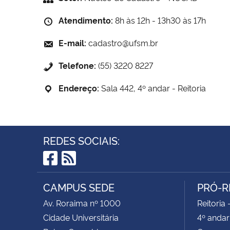
Atendimento:
8h às 12h - 13h30 às 17h
E-mail:
cadastro@ufsm.br
Telefone:
(55) 3220 8227
Endereço:
Sala 442, 4º andar - Reitoria
REDES SOCIAIS:
Facebook
RSS
CAMPUS SEDE
PRÓ-R
Av. Roraima nº 1000
Reitoria 
Cidade Universitária
4º andar