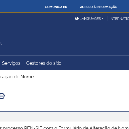
COMUNICA BR
ACESSO À INFORMAÇÃO
Ministério da Defesa
Ministério das Relações
Mini
IR
LANGUAGES
INTERNATI
Exteriores
PARA
O
Ministério da Cidadania
Ministério da Saúde
Mini
CONTEÚDO
s
Serviços
Gestores do sítio
Ministério do
Controladoria-Geral da
Mini
Desenvolvimento Regional
União
Famí
eração de Nome
Hum
e
Advocacia-Geral da União
Banco Central do Brasil
Plan
brir processo PEN-SIE com o Formulário de Alteração de Nom