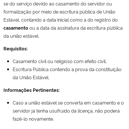
se do serviço devido ao casamento do servidor ou
Ministério da Cidadania
formalização por meio de escritura pública de União
Estável, contando a data inicial como a do registro do
Ministério da Saúde
casamento
ou a data da assinatura da escritura pública
da união estável.
Ministério de Minas e Energia
Requisitos:
Ministério da Ciência, Tecnologia, Inovações e Comunicações
Casamento civil ou religioso com efeito civil.
Ministério do Meio Ambiente
Escritura Pública contendo a prova da constituição
da União Estável.
Ministério do Turismo
Informações Pertinentes:
Ministério do Desenvolvimento Regional
Caso a união estável se converta em casamento e o
servidor já tenha usufruído da licença, não poderá
Controladoria-Geral da União
fazê-lo novamente.
Ministério da Mulher, da Família e dos Direitos Humanos