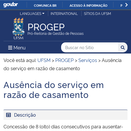
COMUNICA BR
ACESSO À INFORMAÇÃO
PARTI
Casa Civil
LANGUAGES
INTERNATIONAL
SÍTIOS DA UFSM
IR
PARA
PROGEP
Ministério da Justiça e Segurança Pública
O
Pró-Reitoria de Gestão de Pessoas
CONTEÚDO
Ministério da Defesa
Buscar no no Sítio
Busca
Busca:
Menu Principal do Sítio
Menu
Busc
Ministério das Relações Exteriores
Você está aqui:
UFSM
>
PROGEP
>
Serviços
>
Ausência
do serviço em razão de casamento
Ministério da Economia
Ausência do serviço em
Início do conteúdo
Ministério da Infraestrutura
razão de casamento
Ministério da Agricultura, Pecuária e Abastecimento
Descrição
Ministério da Educação
Concessão de 8 (oito) dias consecutivos para ausentar-