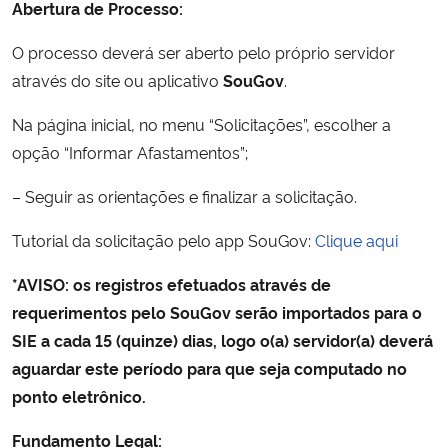
Abertura de Processo:
Secretaria-Geral
O processo deverá ser aberto pelo próprio servidor
através do site ou aplicativo
SouGov
.
Secretaria de Governo
Na página inicial, no menu “Solicitações”, escolher a
opção “Informar Afastamentos”;
Gabinete de Segurança Institucional
– Seguir as orientações e finalizar a solicitação.
Advocacia-Geral da União
Tutorial da solicitação pelo app SouGov:
Clique aqui
Banco Central do Brasil
*AVISO: os registros efetuados através de
requerimentos pelo SouGov serão importados para o
Planalto
SIE a cada 15 (quinze) dias, logo o(a) servidor(a) deverá
aguardar este período para que seja computado no
ponto eletrônico.
Fundamento Legal: