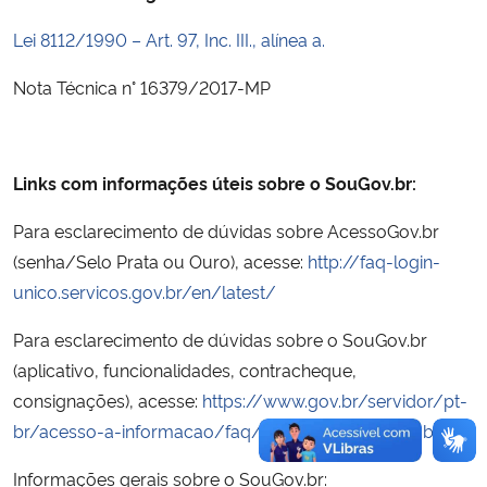
Lei 8112/1990 – Art. 97, Inc. III., alínea a.
Nota Técnica n° 16379/2017-MP
Links com informações úteis sobre o SouGov.br:
Para esclarecimento de dúvidas sobre AcessoGov.br
(senha/Selo Prata ou Ouro), acesse:
http://faq-login-
unico.servicos.gov.br/en/latest/
Para esclarecimento de dúvidas sobre o SouGov.br
(aplicativo, funcionalidades, contracheque,
consignações), acesse:
https://www.gov.br/servidor/pt-
br/acesso-a-informacao/faq/sou-gov.br/sougov.br
Informações gerais sobre o SouGov.br: